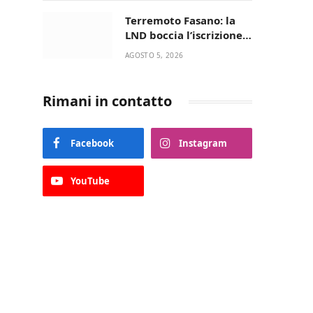
UN’AMICIZIA STORICA
Terremoto Fasano: la
LND boccia l’iscrizione,
biancazzurri fuori dalla
AGOSTO 5, 2026
Serie D
Rimani in contatto
Facebook
Instagram
YouTube