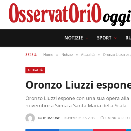
NOTIZIE
SPORT
R
SEI SU:
Home
Notizie
Attualità
Oronzo Liuzzi es
»
»
»
ATTUALITÀ
Oronzo Liuzzi espone
Oronzo Liuzzi espone con una sua opera alla 
novembre a Siena a Santa Maria della Scala
DA
REDAZIONE
NOVEMBRE 27, 2019
1 MINUTO DI LE