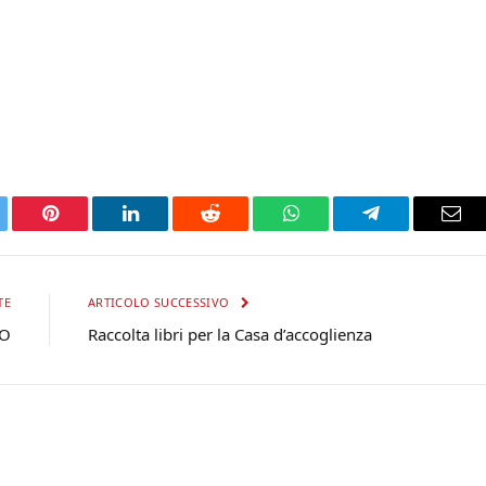
tter
Pinterest
LinkedIn
Reddit
WhatsApp
Telegram
Ema
TE
ARTICOLO SUCCESSIVO
EO
Raccolta libri per la Casa d’accoglienza