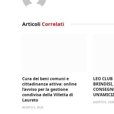
Articoli
Correlati
Cura dei beni comuni e
LEO CLUB
cittadinanza attiva: online
BRINDISI,
l’avviso per la gestione
CONSEGN
condivisa della Villetta di
UN’AMICI
Laureto
AGOSTO 6, 202
AGOSTO 5, 2026