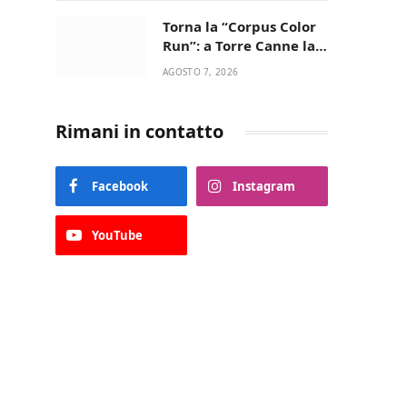
Torna la “Corpus Color
Run”: a Torre Canne la
corsa più allegra e
AGOSTO 7, 2026
colorata dell’estate!
Rimani in contatto
Facebook
Instagram
YouTube