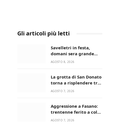
Gli articoli più letti
Savelletri in festa,
domani sera grande
spettacolo con Uccio De
AGOSTO 8, 2026
Santis
La grotta di San Donato
torna a risplendere tra
fede, natura e
AGOSTO 7, 2026
devozione
Aggressione a Fasano:
trentenne ferito a colpi
di pistola in casa
AGOSTO 7, 2026