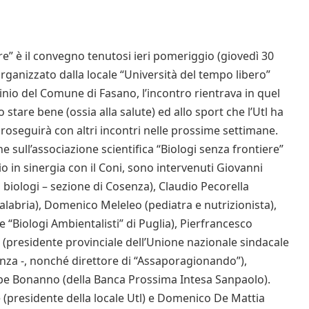
re” è il convegno tenutosi ieri pomeriggio (giovedì 30
Organizzato dalla locale “Università del tempo libero”
ocinio del Comune di Fasano, l’incontro rientrava in quel
 stare bene (ossia alla salute) ed allo sport che l’Utl ha
roseguirà con altri incontri nelle prossime settimane.
che sull’associazione scientifica “Biologi senza frontiere”
io in sinergia con il Coni, sono intervenuti Giovanni
 biologi – sezione di Cosenza), Claudio Pecorella
Calabria), Domenico Meleleo (pediatra e nutrizionista),
e “Biologi Ambientalisti” di Puglia), Pierfrancesco
si (presidente provinciale dell’Unione nazionale sindacale
enza -, nonché direttore di “Assaporagionando”),
e Bonanno (della Banca Prossima Intesa Sanpaolo).
(presidente della locale Utl) e Domenico De Mattia