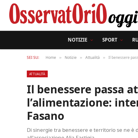
NOTIZIE
SPORT
R
SEI SU:
Home
Notizie
Attualità
Il benessere pass
»
»
»
ATTUALITÀ
Il benessere passa at
l’alimentazione: int
Fasano
Di sinergie tra benessere e territorio se ne è d
all'associazione Alia Fastigia