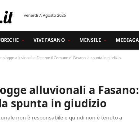
venerdì 7, Agosto 2026
UBRICHE
VIVI FASANO
MENSILE
MEDIAGA
da piogge alluvionali a Fasano: il Comune di Fasano la spunta in giudizio
iogge alluvionali a Fasano:
la spunta in giudizio
omunale non è responsabile e quindi non è tenuto a