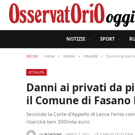
NOTIZIE
SPORT
R
SEI SU:
Home
Notizie
Attualità
Danni ai privati 
»
»
»
ATTUALITÀ
Danni ai privati da p
il Comune di Fasano 
Secondo la Corte d'Appello di Lecce l'ente c
risarcire ben 300mila euro
DA
REDAZIONE
MARZO 7, 2017
3 MINUTI DI LETTURA