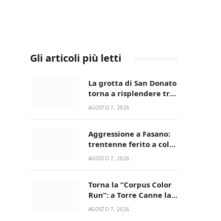
Gli articoli più letti
La grotta di San Donato
torna a risplendere tra
fede, natura e
AGOSTO 7, 2026
devozione
Aggressione a Fasano:
trentenne ferito a colpi
di pistola in casa
AGOSTO 7, 2026
Torna la “Corpus Color
Run”: a Torre Canne la
corsa più allegra e
AGOSTO 7, 2026
colorata dell’estate!