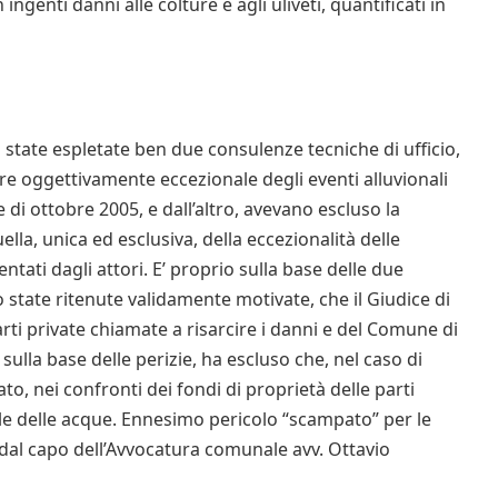
ngenti danni alle colture e agli uliveti, quantificati in
 state espletate ben due consulenze tecniche di ufficio,
ere oggettivamente eccezionale degli eventi alluvionali
 di ottobre 2005, e dall’altro, avevano escluso la
ella, unica ed esclusiva, della eccezionalità delle
tati dagli attori. E’ proprio sulla base delle due
 state ritenute validamente motivate, che il Giudice di
arti private chiamate a risarcire i danni e del Comune di
sulla base delle perizie, ha escluso che, nel caso di
o, nei confronti dei fondi di proprietà delle parti
le delle acque. Ennesimo pericolo “scampato” per le
 dal capo dell’Avvocatura comunale avv. Ottavio