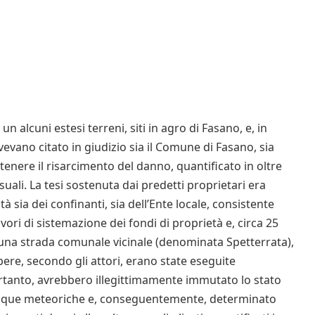
un alcuni estesi terreni, siti in agro di Fasano, e, in
vevano citato in giudizio sia il Comune di Fasano, sia
ttenere il risarcimento del danno, quantificato in oltre
uali. La tesi sostenuta dai predetti proprietari era
à sia dei confinanti, sia dell’Ente locale, consistente
avori di sistemazione dei fondi di proprietà e, circa 25
i una strada comunale vicinale (denominata Spetterrata),
 opere, secondo gli attori, erano state eseguite
anto, avrebbero illegittimamente immutato lo stato
le acque meteoriche e, conseguentemente, determinato