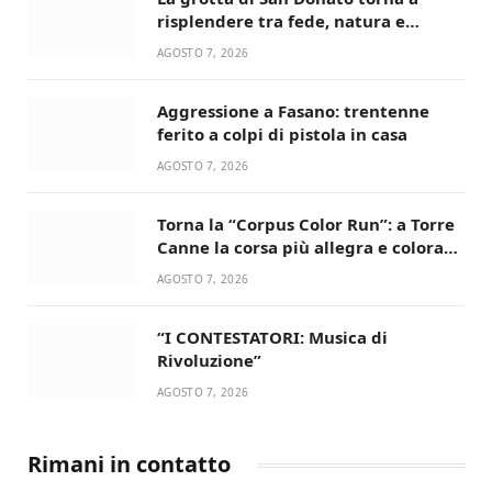
risplendere tra fede, natura e
devozione
AGOSTO 7, 2026
Aggressione a Fasano: trentenne
ferito a colpi di pistola in casa
AGOSTO 7, 2026
Torna la “Corpus Color Run”: a Torre
Canne la corsa più allegra e colorata
dell’estate!
AGOSTO 7, 2026
“I CONTESTATORI: Musica di
Rivoluzione”
AGOSTO 7, 2026
Rimani in contatto