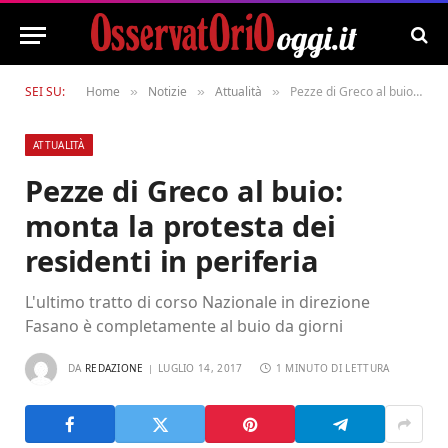
SEI SU:
Home
Notizie
Attualità
Pezze di Greco al buio: monta la protesta dei residenti in periferia
»
»
»
ATTUALITÀ
Pezze di Greco al buio:
monta la protesta dei
residenti in periferia
L'ultimo tratto di corso Nazionale in direzione
Fasano è completamente al buio da giorni
DA
REDAZIONE
LUGLIO 14, 2017
1 MINUTO DI LETTURA