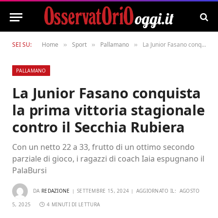
SEI SU:
Home
Sport
Pallamano
La Junior Fasano conquista la prima vittoria stagionale contro il Secchia Rubiera
»
»
»
PALLAMANO
La Junior Fasano conquista
la prima vittoria stagionale
contro il Secchia Rubiera
Con un netto 22 a 33, frutto di un ottimo secondo
parziale di gioco, i ragazzi di coach Iaia espugnano il
PalaBursi
DA
REDAZIONE
SETTEMBRE 15, 2024
AGGIORNATO IL:
AGOSTO
5, 2025
4 MINUTI DI LETTURA