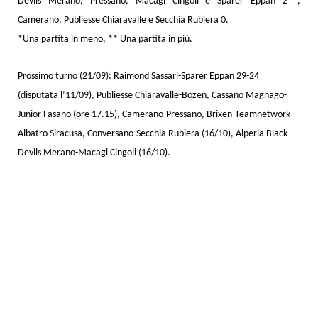
Devils Merano, Pressano, Macagi Cingoli e Sparer Eppan 2**,
Camerano, Publiesse Chiaravalle e Secchia Rubiera 0.
*Una partita in meno, ** Una partita in più.
Prossimo turno (21/09): Raimond Sassari-Sparer Eppan 29-24
(disputata l’11/09), Publiesse Chiaravalle-Bozen, Cassano Magnago-
Junior Fasano (ore 17.15), Camerano-Pressano, Brixen-Teamnetwork
Albatro Siracusa, Conversano-Secchia Rubiera (16/10), Alperia Black
Devils Merano-Macagi Cingoli (16/10).