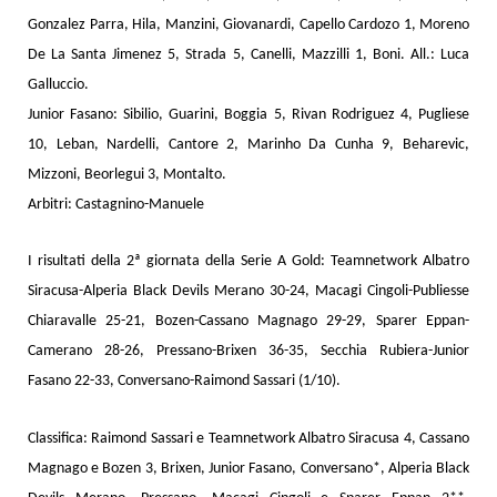
Gonzalez Parra, Hila, Manzini, Giovanardi, Capello Cardozo 1, Moreno
De La Santa Jimenez 5, Strada 5, Canelli, Mazzilli 1, Boni. All.: Luca
Galluccio.
Junior Fasano: Sibilio, Guarini, Boggia 5, Rivan Rodriguez 4, Pugliese
10, Leban, Nardelli, Cantore 2, Marinho Da Cunha 9, Beharevic,
Mizzoni, Beorlegui 3, Montalto.
Arbitri: Castagnino-Manuele
I risultati della 2ª giornata della Serie A Gold: Teamnetwork Albatro
Siracusa-Alperia Black Devils Merano 30-24, Macagi Cingoli-Publiesse
Chiaravalle 25-21, Bozen-Cassano Magnago 29-29, Sparer Eppan-
Camerano 28-26, Pressano-Brixen 36-35, Secchia Rubiera-Junior
Fasano 22-33, Conversano-Raimond Sassari (1/10).
Classifica: Raimond Sassari e Teamnetwork Albatro Siracusa 4, Cassano
Magnago e Bozen 3, Brixen, Junior Fasano, Conversano*, Alperia Black