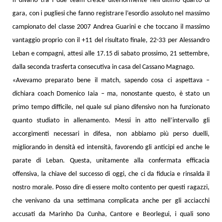
Il divario tra i due team cresce ulteriormente nell’ultimo quarto di
gara, con i pugliesi che fanno registrare l’esordio assoluto nel massimo
campionato del classe 2007 Andrea Guarini e che toccano il massimo
vantaggio proprio con il +11 del risultato finale, 22-33 per Alessandro
Leban e compagni, attesi alle 17.15 di sabato prossimo, 21 settembre,
dalla seconda trasferta consecutiva in casa del Cassano Magnago.
«Avevamo preparato bene il match, sapendo cosa ci aspettava –
dichiara coach Domenico Iaia – ma, nonostante questo, è stato un
primo tempo difficile, nel quale sul piano difensivo non ha funzionato
quanto studiato in allenamento. Messi in atto nell’intervallo gli
accorgimenti necessari in difesa, non abbiamo più perso duelli,
migliorando in densità ed intensità, favorendo gli anticipi ed anche le
parate di Leban. Questa, unitamente alla confermata efficacia
offensiva, la chiave del successo di oggi, che ci da fiducia e rinsalda il
nostro morale. Posso dire di essere molto contento per questi ragazzi,
che venivano da una settimana complicata anche per gli acciacchi
accusati da Marinho Da Cunha, Cantore e Beorlegui, i quali sono