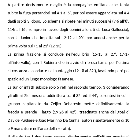
A partire decisamente meglio è la compagine emiliana, che tenta
subito la fuga portandosi sul 4-1 al 5’, per poi essere agganciata sul 4-4
dagli ospiti 3’ dopo. Lo schema si ripete nei minuti successivi (9-6 all’8’,
11-8 al 16’, sempre in favore degli uomini allenati da Luca Galluccio),
con la Junior che impatta sul 12-12 al 20’, portandosi anche per la
prima volta sul +1 al 21’ (12-13).
La prima frazione si conclude nell’equilibrio (15-15 al 27’, 17-17
all’intervallo), con il Rubiera che in avvio di ripresa torna per l’ultima
circostanza a condurre nel punteggio (19-18 al 32’), lasciando però poi
spazio ad un lungo monologo fasanese.
La Junior infatti subisce solo 5 reti nel secondo tempo, 3 considerando
gli ultimi 28’, nessuna addirittura tra il 32’ ed il 44’, parentesi in cui il
gruppo capitanato da Zeljko Beharevic mette definitivamente la
freccia e prende il largo (19-26 al 42’), trascinato anche dai goal di
Davide Pugliese e Joao Marinho Da Cunha (autori rispettivamente di 10
e 9 marcature nell’arco della serata).