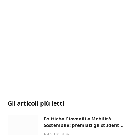
Gli articoli più letti
Politiche Giovanili e Mobilità
Sostenibile: premiati gli studenti
universitari del bando “La strada
AGOSTO 8, 2026