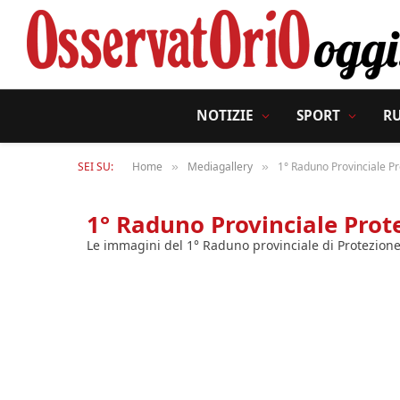
NOTIZIE
SPORT
R
SEI SU:
Home
Mediagallery
1° Raduno Provinciale Pr
»
»
1° Raduno Provinciale Prot
Le immagini del 1° Raduno provinciale di Protezione 