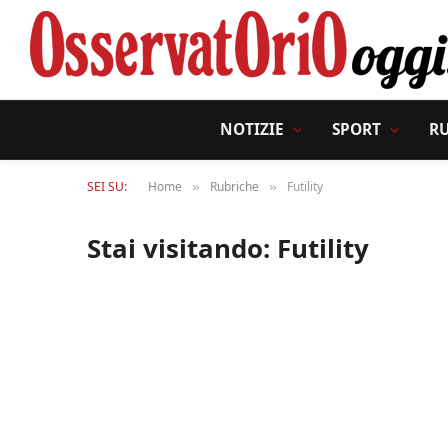
NOTIZIE
SPORT
R
SEI SU:
Home
Rubriche
Futility
»
»
Stai visitando:
Futility