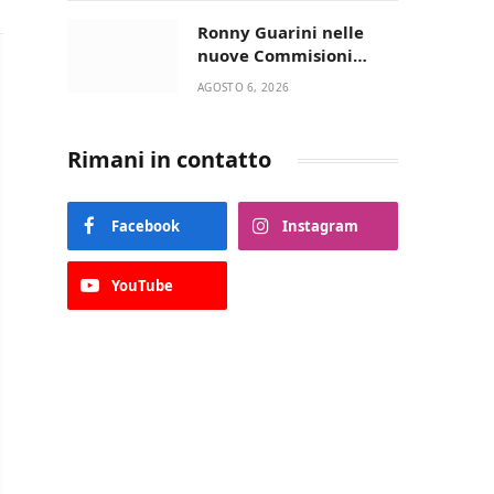
Lupo Timini
Ronny Guarini nelle
nuove Commisioni
Acisport
AGOSTO 6, 2026
Rimani in contatto
Facebook
Instagram
YouTube