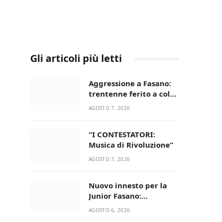
Gli articoli più letti
Aggressione a Fasano:
trentenne ferito a colpi
di pistola in casa
AGOSTO 7, 2026
“I CONTESTATORI:
Musica di Rivoluzione”
AGOSTO 7, 2026
Nuovo innesto per la
Junior Fasano:
ingaggiato il
AGOSTO 6, 2026
talentuoso Francesco