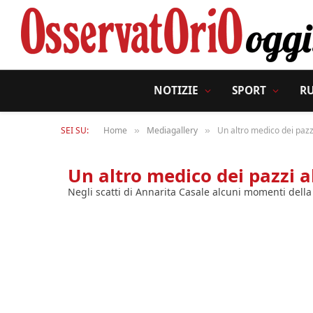
NOTIZIE
SPORT
R
SEI SU:
Home
Mediagallery
Un altro medico dei paz
»
»
Un altro medico dei pazzi 
Negli scatti di Annarita Casale alcuni momenti dell