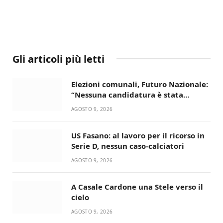
Gli articoli più letti
Elezioni comunali, Futuro Nazionale:
“Nessuna candidatura è stata
ancora decisa”
AGOSTO 9, 2026
US Fasano: al lavoro per il ricorso in
Serie D, nessun caso-calciatori
AGOSTO 9, 2026
A Casale Cardone una Stele verso il
cielo
AGOSTO 9, 2026