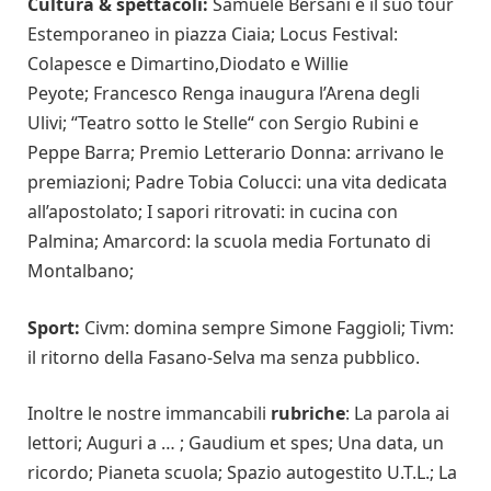
Cultura & spettacoli:
Samuele Bersani e il suo tour
Estemporaneo in piazza Ciaia;
Locus Festival:
Colapesce e Dimartino,Diodato e Willie
Peyote;
Francesco Renga inaugura l’Arena degli
Ulivi;
“Teatro sotto le Stelle“ con Sergio Rubini e
Peppe Barra;
Premio Letterario Donna: arrivano le
premiazioni;
Padre Tobia Colucci: una vita dedicata
all’apostolato;
I sapori ritrovati: in cucina con
Palmina;
Amarcord: la scuola media Fortunato di
Montalbano;
Sport:
Civm: domina sempre Simone Faggioli;
Tivm:
il ritorno della Fasano-Selva ma senza pubblico.
Inoltre le nostre immancabili
rubriche
:
La parola ai
lettori; Auguri a … ; Gaudium et spes; Una data, un
ricordo; Pianeta scuola; Spazio autogestito U.T.L.; La