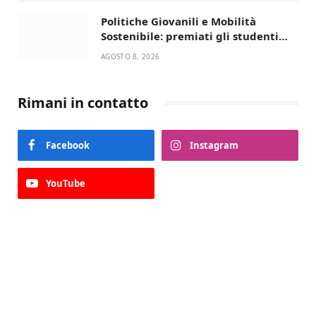
Politiche Giovanili e Mobilità
Sostenibile: premiati gli studenti
universitari del bando “La strada
AGOSTO 8, 2026
giusta”
Rimani in contatto
Facebook
Instagram
YouTube