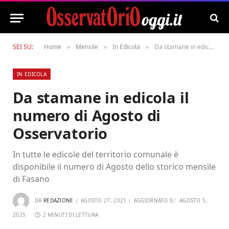
SEI SU:
Home
Mensile
In Edicola
Da stamane in edicola il numero di Agosto di Osservatorio
»
»
»
IN EDICOLA
Da stamane in edicola il
numero di Agosto di
Osservatorio
In tutte le edicole del territorio comunale è
disponibile il numero di Agosto dello storico mensile
di Fasano
DA
REDAZIONE
AGOSTO 27, 2021
AGGIORNATO IL:
AGOSTO 5,
2025
2 MINUTI DI LETTURA