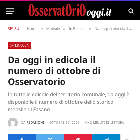
SEI SU:
Home
Mensile
In Edicola
Da oggi in edicola il numero di ottobre di Osservatorio
»
»
»
IN EDICOLA
Da oggi in edicola il
numero di ottobre di
Osservatorio
In tutte le edicole del territorio comunale, da oggi è
disponibile il numero di ottobre dello storico
mensile di Fasano
DA
REDAZIONE
OTTOBRE 30, 2025
2 MINUTI DI LETTURA