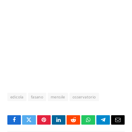
edicola
fasano
mensile
osservatorio
Facebook
Twitter
Pinterest
LinkedIn
Reddit
WhatsApp
Telegram
Email