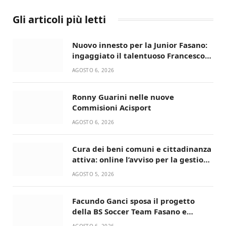
Gli articoli più letti
Nuovo innesto per la Junior Fasano:
ingaggiato il talentuoso Francesco
Lupo Timini
AGOSTO 6, 2026
Ronny Guarini nelle nuove
Commisioni Acisport
AGOSTO 6, 2026
Cura dei beni comuni e cittadinanza
attiva: online l’avviso per la gestione
condivisa della Villetta di Laureto
AGOSTO 5, 2026
Facundo Ganci sposa il progetto
della BS Soccer Team Fasano e
ritorna in campo
AGOSTO 6, 2026