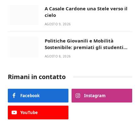
A Casale Cardone una Stele verso il
cielo
AGOSTO 9, 2026
Politiche Giovanili e Mobilità
Sostenibile: premiati gli studenti
universitari del bando “La strada
AGOSTO 8, 2026
giusta”
Rimani in contatto
Facebook
Instagram
YouTube