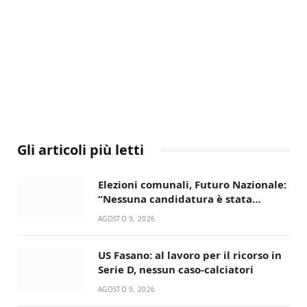
Gli articoli più letti
Elezioni comunali, Futuro Nazionale:
“Nessuna candidatura è stata
ancora decisa”
AGOSTO 9, 2026
US Fasano: al lavoro per il ricorso in
Serie D, nessun caso-calciatori
AGOSTO 9, 2026