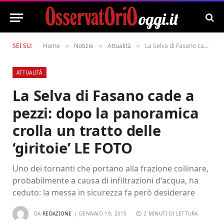
SEI SU:
Home
Notizie
Attualità
La Selva di Fasano cade a pezzi: dopo la panoramica crolla un tratto delle ‘giritoie’ LE FOTO
»
»
»
ATTUALITÀ
La Selva di Fasano cade a
pezzi: dopo la panoramica
crolla un tratto delle
‘giritoie’ LE FOTO
Uno dei tornanti che portano alla frazione collinare,
probabilmente a causa di infiltrazioni d'acqua, ha
ceduto: la messa in sicurezza fa però desiderare
DA
REDAZIONE
GENNAIO 19, 2015
2 MINUTI DI LETTURA