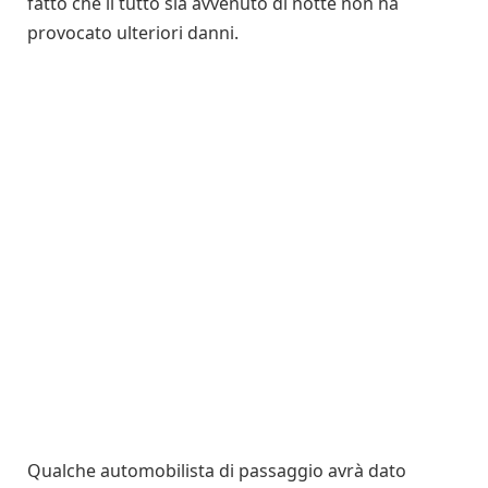
fatto che il tutto sia avvenuto di notte non ha
provocato ulteriori danni.
Qualche automobilista di passaggio avrà dato