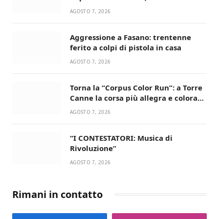
devozione
AGOSTO 7, 2026
Aggressione a Fasano: trentenne
ferito a colpi di pistola in casa
AGOSTO 7, 2026
Torna la “Corpus Color Run”: a Torre
Canne la corsa più allegra e colorata
dell’estate!
AGOSTO 7, 2026
“I CONTESTATORI: Musica di
Rivoluzione”
AGOSTO 7, 2026
Rimani in contatto