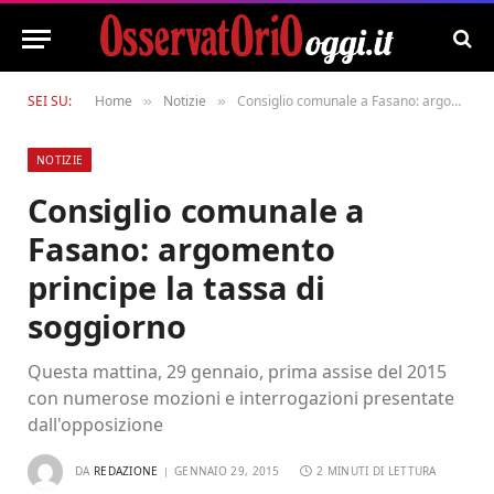
SEI SU:
Home
Notizie
Consiglio comunale a Fasano: argomento principe la tassa di soggiorno
»
»
NOTIZIE
Consiglio comunale a
Fasano: argomento
principe la tassa di
soggiorno
Questa mattina, 29 gennaio, prima assise del 2015
con numerose mozioni e interrogazioni presentate
dall'opposizione
DA
REDAZIONE
GENNAIO 29, 2015
2 MINUTI DI LETTURA