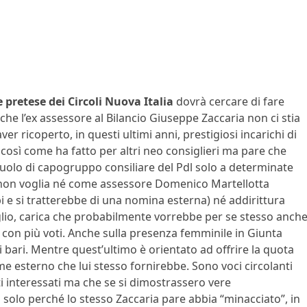
le pretese dei Circoli Nuova Italia
dovrà cercare di fare
, che l’ex assessore al Bilancio Giuseppe Zaccaria non ci stia
 ricoperto, in questi ultimi anni, prestigiosi incarichi di
così come ha fatto per altri neo consiglieri ma pare che
l ruolo di capogruppo consiliare del Pdl solo a determinate
e non voglia né come assessore Domenico Martellotta
i e si tratterebbe di una nomina esterna) né addirittura
lio, carica che probabilmente vorrebbe per se stesso anch
tti con più voti. Anche sulla presenza femminile in Giunta
 bari. Mentre quest’ultimo è orientato ad offrire la quota
 esterno che lui stesso fornirebbe. Sono voci circolanti
ti interessati ma che se si dimostrassero vere
 solo perché lo stesso Zaccaria pare abbia “minacciato”, in