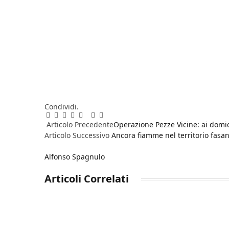
Condividi.
Facebook
Twitter
Pinterest
LinkedIn
Reddit
WhatsApp
Telegram
Email
Articolo Precedente
Operazione Pezze Vicine: ai domi
Articolo Successivo
Ancora fiamme nel territorio fasa
Alfonso Spagnulo
Articoli
Correlati