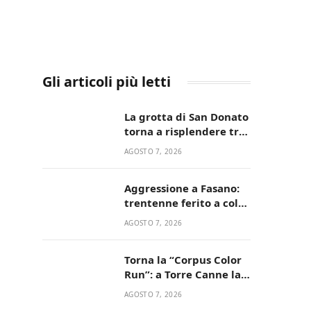
Gli articoli più letti
La grotta di San Donato
torna a risplendere tra
fede, natura e
AGOSTO 7, 2026
devozione
Aggressione a Fasano:
trentenne ferito a colpi
di pistola in casa
AGOSTO 7, 2026
Torna la “Corpus Color
Run”: a Torre Canne la
corsa più allegra e
AGOSTO 7, 2026
colorata dell’estate!