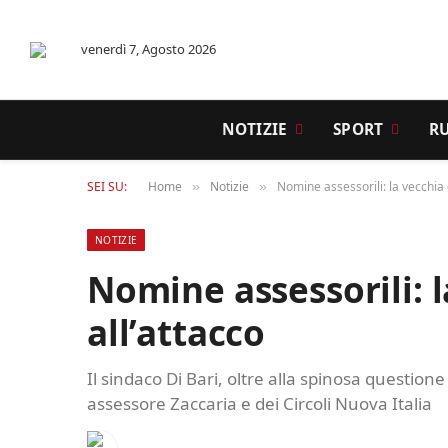
venerdì 7, Agosto 2026
NOTIZIE
SPORT
R
SEI SU:
Home
Notizie
Nomine assessorili: la vecchia 
»
»
NOTIZIE
Nomine assessorili: 
all’attacco
Il sindaco Di Bari, oltre alla spinosa questione
assessore Zaccaria e dei Circoli Nuova Italia