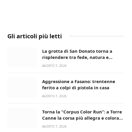
Gli articoli più letti
La grotta di San Donato torna a
risplendere tra fede, natura e
devozione
AGOSTO 7, 2026
Aggressione a Fasano: trentenne
ferito a colpi di pistola in casa
AGOSTO 7, 2026
Torna la “Corpus Color Run”: a Torre
Canne la corsa più allegra e colorata
dell’estate!
AGOSTO 7, 2026