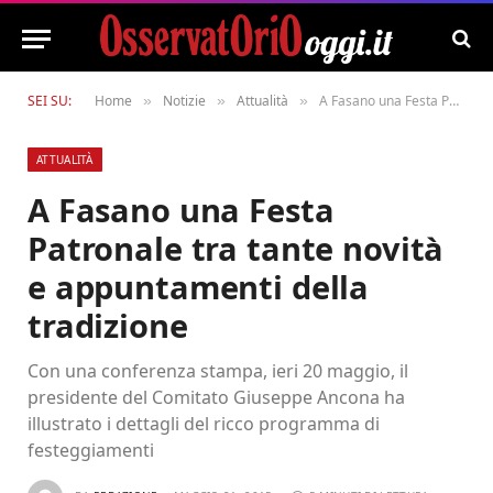
SEI SU:
Home
Notizie
Attualità
A Fasano una Festa Patronale tra tante novità e appuntamenti della tradizione
»
»
»
ATTUALITÀ
A Fasano una Festa
Patronale tra tante novità
e appuntamenti della
tradizione
Con una conferenza stampa, ieri 20 maggio, il
presidente del Comitato Giuseppe Ancona ha
illustrato i dettagli del ricco programma di
festeggiamenti