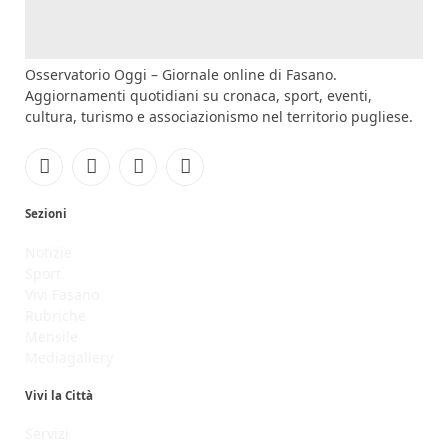
Osservatorio Oggi – Giornale online di Fasano.
Aggiornamenti quotidiani su cronaca, sport, eventi,
cultura, turismo e associazionismo nel territorio pugliese.
Facebook
Instagram
YouTube
RSS
Sezioni
Notizie
Sport
Vivi Fasano
Rubriche
Mensile
Mediagallery
Vivi la Città
Servizi