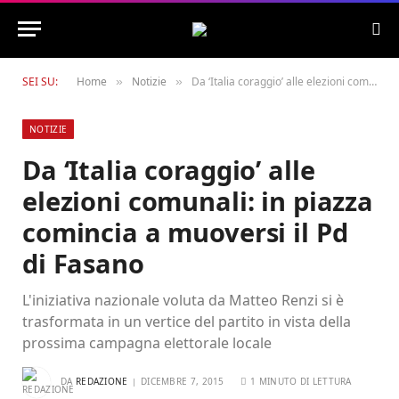
SEI SU:
Home
Notizie
Da ‘Italia coraggio’ alle elezioni comunali: in piazza comincia a muoversi il Pd di Fasano
»
»
NOTIZIE
Da ‘Italia coraggio’ alle
elezioni comunali: in piazza
comincia a muoversi il Pd
di Fasano
L'iniziativa nazionale voluta da Matteo Renzi si è
trasformata in un vertice del partito in vista della
prossima campagna elettorale locale
DA
REDAZIONE
DICEMBRE 7, 2015
1 MINUTO DI LETTURA