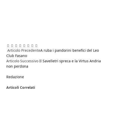
Facebook
Twitter
Pinterest
LinkedIn
Reddit
WhatsApp
Telegram
Email
Articolo Precedente
A ruba i pandorini benefici del Leo
Club Fasano
Articolo Successivo
Il Savelletri spreca e la Virtus Andria
non perdona
Redazione
Articoli
Correlati