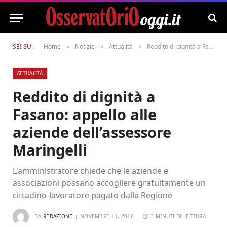
SEI SU:
Home
Notizie
Attualità
Reddito di dignità a Fasano: appello alle aziende dell’assessore Maringelli
»
»
»
ATTUALITÀ
Reddito di dignità a
Fasano: appello alle
aziende dell’assessore
Maringelli
L'amministratore chiede che le aziende e
associazioni possano accogliere gratuitamente un
cittadino-lavoratore pagato dalla Regione
DA
REDAZIONE
NOVEMBRE 11, 2016
3 MINUTI DI LETTURA