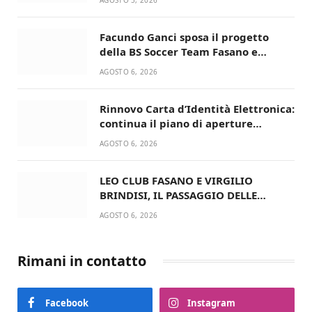
Facundo Ganci sposa il progetto
della BS Soccer Team Fasano e
ritorna in campo
AGOSTO 6, 2026
Rinnovo Carta d’Identità Elettronica:
continua il piano di aperture
straordinarie del Comune di Fasano
AGOSTO 6, 2026
LEO CLUB FASANO E VIRGILIO
BRINDISI, IL PASSAGGIO DELLE
CONSEGNE RINNOVA UN’AMICIZIA
AGOSTO 6, 2026
STORICA
Rimani in contatto
Facebook
Instagram