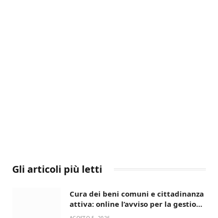
Gli articoli più letti
Cura dei beni comuni e cittadinanza
attiva: online l’avviso per la gestione
condivisa della Villetta di Laureto
AGOSTO 5, 2026