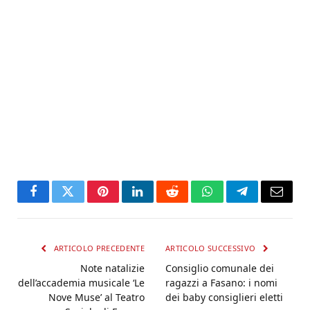
Facebook
Twitter
Pinterest
LinkedIn
Reddit
WhatsApp
Telegram
Email
ARTICOLO PRECEDENTE
ARTICOLO SUCCESSIVO
Note natalizie
Consiglio comunale dei
dell’accademia musicale ‘Le
ragazzi a Fasano: i nomi
Nove Muse’ al Teatro
dei baby consiglieri eletti