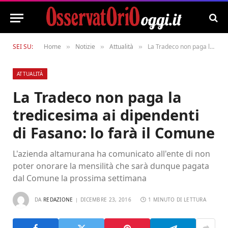
SEI SU:
Home
Notizie
Attualità
La Tradeco non paga la tredicesima ai dipendenti di Fasano: lo farà il Comune
»
»
»
ATTUALITÀ
La Tradeco non paga la
tredicesima ai dipendenti
di Fasano: lo farà il Comune
L'azienda altamurana ha comunicato all'ente di non
poter onorare la mensilità che sarà dunque pagata
dal Comune la prossima settimana
DA
REDAZIONE
DICEMBRE 23, 2016
1 MINUTO DI LETTURA