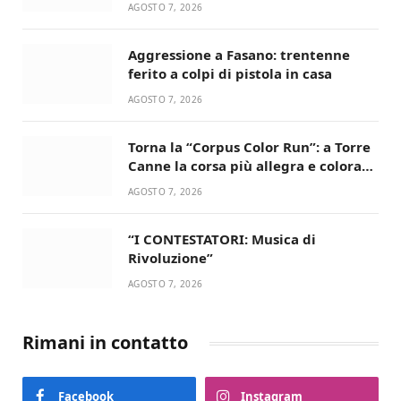
devozione
AGOSTO 7, 2026
Aggressione a Fasano: trentenne
ferito a colpi di pistola in casa
AGOSTO 7, 2026
Torna la “Corpus Color Run”: a Torre
Canne la corsa più allegra e colorata
dell’estate!
AGOSTO 7, 2026
“I CONTESTATORI: Musica di
Rivoluzione”
AGOSTO 7, 2026
Rimani in contatto
Facebook
Instagram