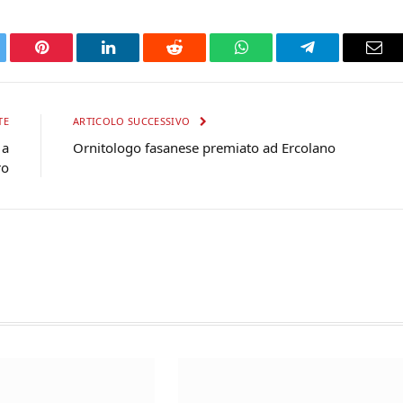
tter
Pinterest
LinkedIn
Reddit
WhatsApp
Telegram
Ema
TE
ARTICOLO SUCCESSIVO
 a
Ornitologo fasanese premiato ad Ercolano
ro