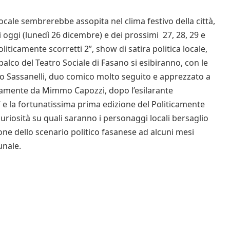
 locale sembrerebbe assopita nel clima festivo della città,
 oggi (lunedì 26 dicembre) e dei prossimi 27, 28, 29 e
liticamente scorretti 2”, show di satira politica locale,
lco del Teatro Sociale di Fasano si esibiranno, con le
lio Sassanelli, duo comico molto seguito e apprezzato a
ovamente da Mimmo Capozzi, dopo l’esilarante
i” e la fortunatissima prima edizione del Politicamente
curiosità su quali saranno i personaggi locali bersaglio
ione dello scenario politico fasanese ad alcuni mesi
unale.