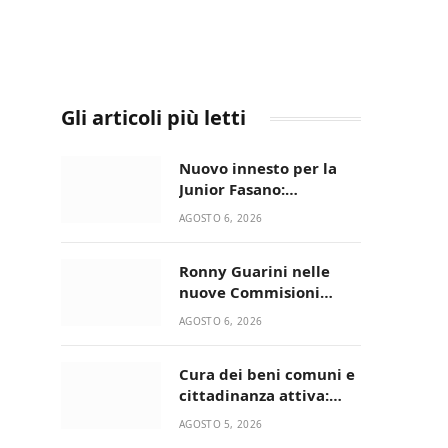
Gli articoli più letti
Nuovo innesto per la
Junior Fasano:
ingaggiato il
AGOSTO 6, 2026
talentuoso Francesco
Lupo Timini
Ronny Guarini nelle
nuove Commisioni
Acisport
AGOSTO 6, 2026
Cura dei beni comuni e
cittadinanza attiva:
online l’avviso per la
AGOSTO 5, 2026
gestione condivisa