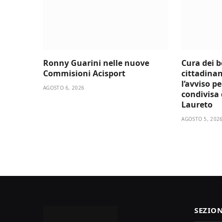
Ronny Guarini nelle nuove
Cura dei 
Commisioni Acisport
cittadinan
l’avviso p
AGOSTO 6, 2026
condivisa d
Laureto
AGOSTO 5, 202
SEZION