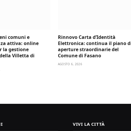
beni comuni e
Rinnovo Carta d’Identità
za attiva: online
Elettronica: continua il piano d
er la gestione
aperture straordinarie del
ella Villetta di
Comune di Fasano
AGOSTO 6, 2026
6
I
VIVI LA CITTÀ