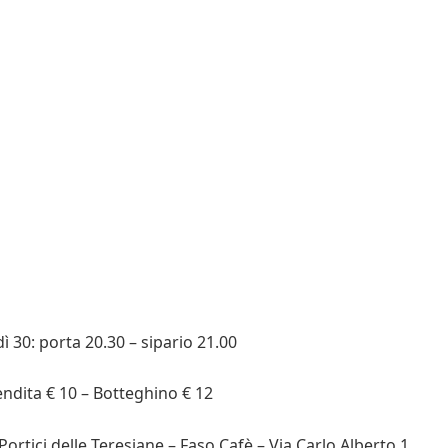
ì 30: porta 20.30 – sipario 21.00
ndita € 10 – Botteghino € 12
 Portici delle Teresiane – Faso Cafè – Via Carlo Alberto 1