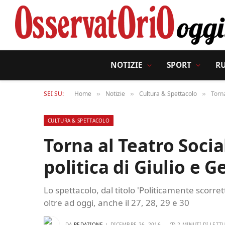
NOTIZIE
SPORT
R
SEI SU:
Home
Notizie
Cultura & Spettacolo
Torna
»
»
»
CULTURA & SPETTACOLO
Torna al Teatro Socia
politica di Giulio e G
Lo spettacolo, dal titolo 'Politicamente scorre
oltre ad oggi, anche il 27, 28, 29 e 30
DA
REDAZIONE
DICEMBRE 26, 2016
2 MINUTI DI LETT