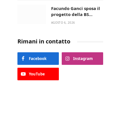
della Villetta di Laureto
Facundo Ganci sposa il
progetto della BS
Soccer Team Fasano e
AGOSTO 6, 2026
ritorna in campo
Rimani in contatto
Facebook
Instagram
YouTube