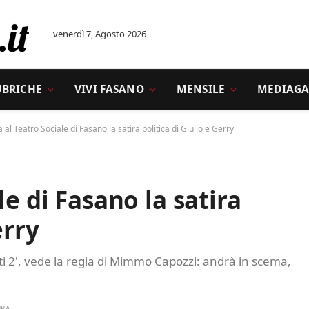
venerdì 7, Agosto 2026
UBRICHE
VIVI FASANO
MENSILE
MEDIAGA
 al Teatro Sociale di Fasano la satira politica di Giulio e Gerry
le di Fasano la satira
erry
tti 2', vede la regia di Mimmo Capozzi: andrà in scema,
URA