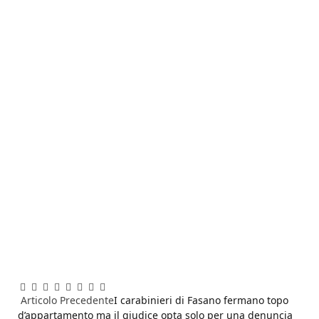
Facebook
Twitter
Pinterest
LinkedIn
Reddit
WhatsApp
Telegram
Email
Articolo Precedente
I carabinieri di Fasano fermano topo
d’appartamento ma il giudice opta solo per una denuncia