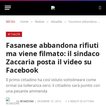
SEI SU:
Home
Notizie
Attualità
Fasanese abbandona rifiuti ma viene filmato: il sindaco Zaccaria posta il video su Facebook
»
»
»
ATTUALITÀ
Fasanese abbandona rifiuti
ma viene filmato: il sindaco
Zaccaria posta il video su
Facebook
Il primo cittadino ha così voluto sottolineare come
ormai sia tolleranza zero: il cittadino sarà punito con
una pesante ammenda
DA
REDAZIONE
DICEMBRE 27, 2016
2 MINUTI DI LETTURA