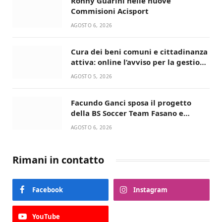
Ronny Guarini nelle nuove
Commisioni Acisport
AGOSTO 6, 2026
Cura dei beni comuni e cittadinanza
attiva: online l’avviso per la gestione
condivisa della Villetta di Laureto
AGOSTO 5, 2026
Facundo Ganci sposa il progetto
della BS Soccer Team Fasano e
ritorna in campo
AGOSTO 6, 2026
Rimani in contatto
Facebook
Instagram
YouTube