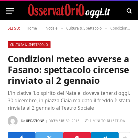
SEI SU:
Home
Notizie
Cultura & Spettacolo
Condizioni meteo avverse a Fasano: spettacolo circense rinviato al 2 gennaio
»
»
»
CULTURA & SPETTACOLO
Condizioni meteo avverse a
Fasano: spettacolo circense
rinviato al 2 gennaio
L'iniziativa 'Lo spirito del Natale' doveva tenersi oggi,
30 dicembre, in piazza Ciaia ma dato il freddo è stata
rinviata al 2 gennaio al Teatro Sociale
DA
REDAZIONE
DICEMBRE 30, 2016
1 MINUTO DI LETTURA