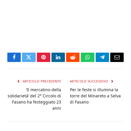
Facebook
Twitter
Pinterest
LinkedIn
Reddit
WhatsApp
Telegram
Email
ARTICOLO PRECEDENTE
ARTICOLO SUCCESSIVO
‘Il mercatino della
Per le feste si illumina la
solidarietà’ del 2° Circolo di
torre del Minareto a Selva
Fasano ha festeggiato 23
di Fasano
anni