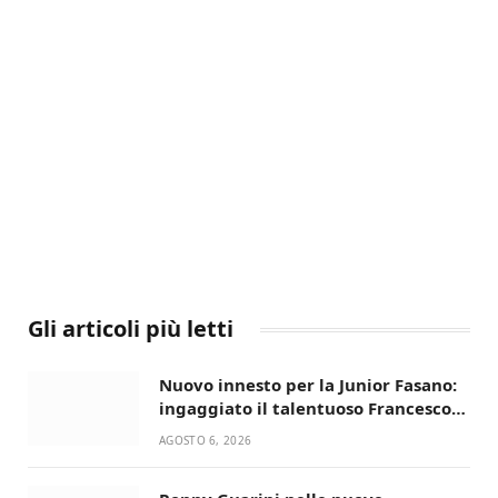
Gli articoli più letti
Nuovo innesto per la Junior Fasano:
ingaggiato il talentuoso Francesco
Lupo Timini
AGOSTO 6, 2026