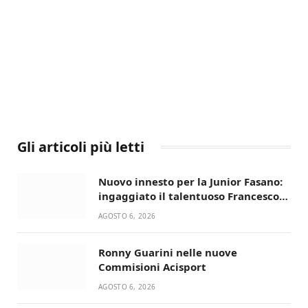
Gli articoli più letti
Nuovo innesto per la Junior Fasano:
ingaggiato il talentuoso Francesco
Lupo Timini
AGOSTO 6, 2026
Ronny Guarini nelle nuove
Commisioni Acisport
AGOSTO 6, 2026