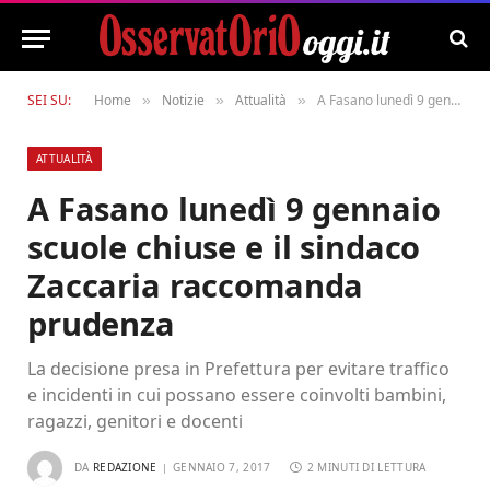
SEI SU:
Home
Notizie
Attualità
A Fasano lunedì 9 gennaio scuole chiuse e il sindaco Zaccaria raccomanda prudenza
»
»
»
ATTUALITÀ
A Fasano lunedì 9 gennaio
scuole chiuse e il sindaco
Zaccaria raccomanda
prudenza
La decisione presa in Prefettura per evitare traffico
e incidenti in cui possano essere coinvolti bambini,
ragazzi, genitori e docenti
DA
REDAZIONE
GENNAIO 7, 2017
2 MINUTI DI LETTURA