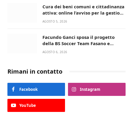
Cura dei beni comuni e cittadinanza
attiva: online l’avviso per la gestione
condivisa della Villetta di Laureto
AGOSTO 5, 2026
Facundo Ganci sposa il progetto
della BS Soccer Team Fasano e
ritorna in campo
AGOSTO 6, 2026
Rimani in contatto
Facebook
Instagram
YouTube