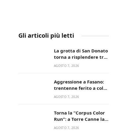
Gli articoli più letti
La grotta di San Donato
torna a risplendere tra
fede, natura e
AGOSTO 7, 2026
devozione
Aggressione a Fasano:
trentenne ferito a colpi
di pistola in casa
AGOSTO 7, 2026
Torna la “Corpus Color
Run”: a Torre Canne la
corsa più allegra e
AGOSTO 7, 2026
colorata dell’estate!