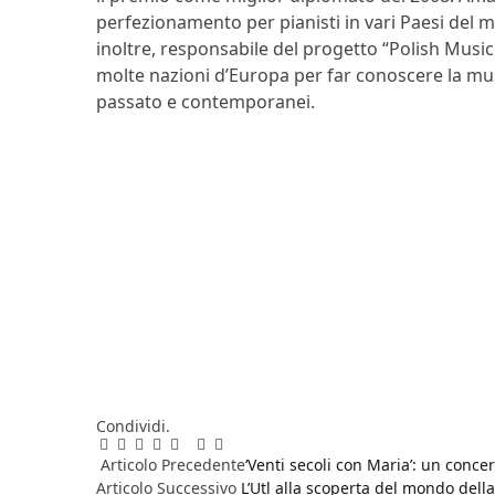
perfezionamento per pianisti in vari Paesi del mon
inoltre, responsabile del progetto “Polish Music 
molte nazioni d’Europa per far conoscere la mu
passato e contemporanei.
Condividi.
Facebook
Twitter
Pinterest
LinkedIn
Reddit
WhatsApp
Telegram
Email
Articolo Precedente
‘Venti secoli con Maria’: un conc
Articolo Successivo
L’Utl alla scoperta del mondo della