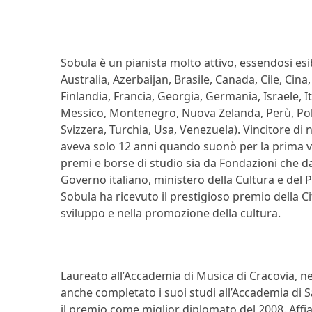
Sobula è un pianista molto attivo, essendosi esib
Australia, Azerbaijan, Brasile, Canada, Cile, Ci
Finlandia, Francia, Georgia, Germania, Israele, I
Messico, Montenegro, Nuova Zelanda, Perù, Polo
Svizzera, Turchia, Usa, Venezuela). Vincitore di 
aveva solo 12 anni quando suonò per la prima v
premi e borse di studio sia da Fondazioni che da 
Governo italiano, ministero della Cultura e del 
Sobula ha ricevuto il prestigioso premio della Ci
sviluppo e nella promozione della cultura.
Laureato all’Accademia di Musica di Cracovia, ne
anche completato i suoi studi all’Accademia di Sa
il premio come miglior diplomato del 2008. Affianc