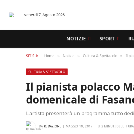
venerdì 7, Agosto 2026
NOTIZIE
SPORT
R
SEI SU:
Home
Notizie
Cultura & Spettacolo
Il p
»
»
»
CULTURA & SPETTACOLO
Il pianista polacco 
domenicale di Fasa
L'artista presenterà un programma tutto ded
DA
REDAZIONE
MAGGIO 10, 2017
2 MINUTI DI LETTURA