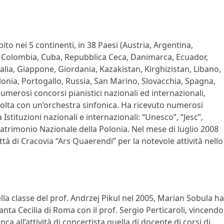
ito nei 5 continenti, in 38 Paesi (Austria, Argentina,
na, Colombia, Cuba, Repubblica Ceca, Danimarca, Ecuador,
talia, Giappone, Giordania, Kazakistan, Kirghizistan, Libano,
nia, Portogallo, Russia, San Marino, Slovacchia, Spagna,
numerosi concorsi pianistici nazionali ed internazionali,
olta con un’orchestra sinfonica. Ha ricevuto numerosi
Istituzioni nazionali e internazionali: “Unesco”, “Jesc”,
Patrimonio Nazionale della Polonia. Nel mese di luglio 2008
ttà di Cracovia “Ars Quaerendi” per la notevole attività nello
lla classe del prof. Andrzej Pikul nel 2005, Marian Sobula ha
nta Cecilia di Roma con il prof. Sergio Perticaroli, vincendo
a all’attività di concertista quella di docente di corsi di