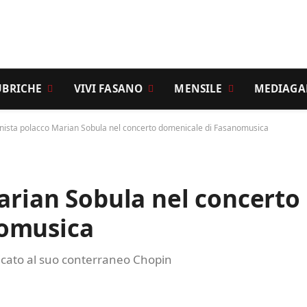
UBRICHE
VIVI FASANO
MENSILE
MEDIAGA
ianista polacco Marian Sobula nel concerto domenicale di Fasanomusica
Marian Sobula nel concerto
nomusica
icato al suo conterraneo Chopin