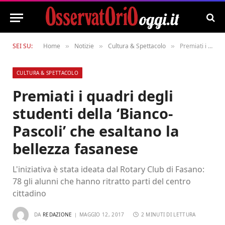
SEI SU:
Home
Notizie
Cultura & Spettacolo
Premiati i quadri degli studenti della ‘Bianco-Pascoli’ che esaltano la bellezza fasanese
»
»
»
CULTURA & SPETTACOLO
Premiati i quadri degli
studenti della ‘Bianco-
Pascoli’ che esaltano la
bellezza fasanese
L'iniziativa è stata ideata dal Rotary Club di Fasano:
78 gli alunni che hanno ritratto parti del centro
cittadino
DA
REDAZIONE
MAGGIO 12, 2017
2 MINUTI DI LETTURA