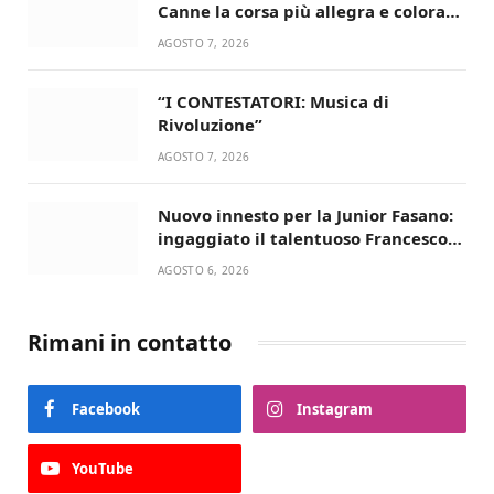
Canne la corsa più allegra e colorata
dell’estate!
AGOSTO 7, 2026
“I CONTESTATORI: Musica di
Rivoluzione”
AGOSTO 7, 2026
Nuovo innesto per la Junior Fasano:
ingaggiato il talentuoso Francesco
Lupo Timini
AGOSTO 6, 2026
Rimani in contatto
Facebook
Instagram
YouTube