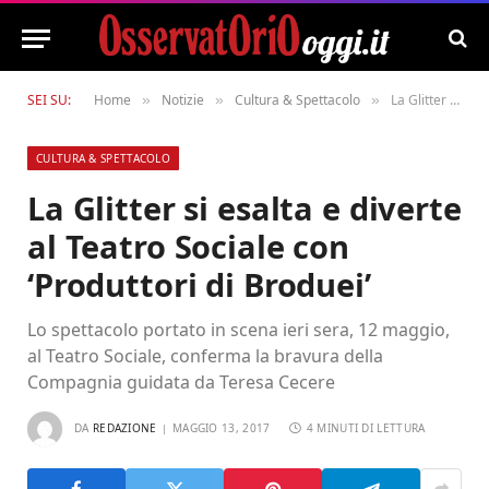
SEI SU:
Home
Notizie
Cultura & Spettacolo
La Glitter si esalta e diverte al Teatro Sociale con ‘Produttori di Broduei’
»
»
»
CULTURA & SPETTACOLO
La Glitter si esalta e diverte
al Teatro Sociale con
‘Produttori di Broduei’
Lo spettacolo portato in scena ieri sera, 12 maggio,
al Teatro Sociale, conferma la bravura della
Compagnia guidata da Teresa Cecere
DA
REDAZIONE
MAGGIO 13, 2017
4 MINUTI DI LETTURA