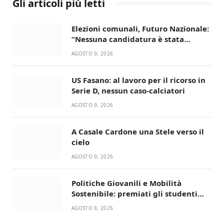
Gli articoli più letti
Elezioni comunali, Futuro Nazionale:
“Nessuna candidatura è stata
ancora decisa”
AGOSTO 9, 2026
US Fasano: al lavoro per il ricorso in
Serie D, nessun caso-calciatori
AGOSTO 9, 2026
A Casale Cardone una Stele verso il
cielo
AGOSTO 9, 2026
Politiche Giovanili e Mobilità
Sostenibile: premiati gli studenti
universitari del bando “La strada
AGOSTO 8, 2026
giusta”