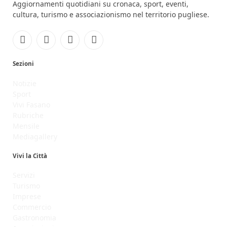
Aggiornamenti quotidiani su cronaca, sport, eventi,
cultura, turismo e associazionismo nel territorio pugliese.
Facebook
Instagram
YouTube
RSS
Sezioni
Notizie
Sport
Vivi Fasano
Rubriche
Mensile
Mediagallery
Vivi la Città
Servizi
Turismo
Imprese
Commercio
Gastronomia