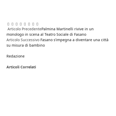
Facebook
Twitter
Pinterest
LinkedIn
Reddit
WhatsApp
Telegram
Email
Articolo Precedente
Palmina Martinelli rivive in un
monologo in scena al Teatro Sociale di Fasano
Articolo Successivo
Fasano s’impegna a diventare una città
su misura di bambino
Redazione
Articoli
Correlati