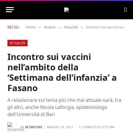
SEI SU:
Home
Notizie
Attualità
Incontro sui vaccini nell’ambito della ‘Settimana dell’infanzia’ a Fasano
»
»
»
ATTUALITÀ
Incontro sui vaccini
nell’ambito della
‘Settimana dell’infanzia’ a
Fasano
A relazionare sul tema più che mai attuale sarà, tra
gli altri, anche Nicola Laforgia, epidemiologo
dell'Università di Bari
DA
REDAZIONE
MAGGIO 16, 2017
2 MINUTI DI LETTURA