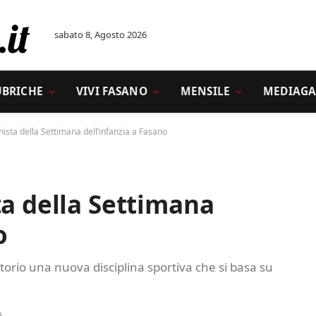
sabato 8, Agosto 2026
UBRICHE
VIVI FASANO
MENSILE
MEDIAGA
nista della Settimana dell’infanzia a Fasano
ta della Settimana
o
itorio una nuova disciplina sportiva che si basa su
A