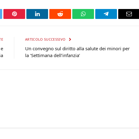
tter
Pinterest
LinkedIn
Reddit
WhatsApp
Telegram
Ema
TE
ARTICOLO SUCCESSIVO
 e
Un convegno sul diritto alla salute dei minori per
ia
la ‘Settimana dell’infanzia’