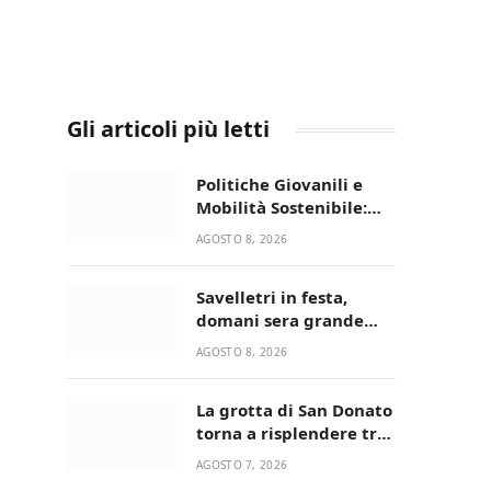
Gli articoli più letti
Politiche Giovanili e
Mobilità Sostenibile:
premiati gli studenti
AGOSTO 8, 2026
universitari del bando
“La strada giusta”
Savelletri in festa,
domani sera grande
spettacolo con Uccio De
AGOSTO 8, 2026
Santis
La grotta di San Donato
torna a risplendere tra
fede, natura e
AGOSTO 7, 2026
devozione