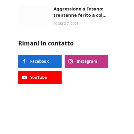
Aggressione a Fasano:
trentenne ferito a colpi
di pistola in casa
AGOSTO 7, 2026
Rimani in contatto
Facebook
Instagram
YouTube