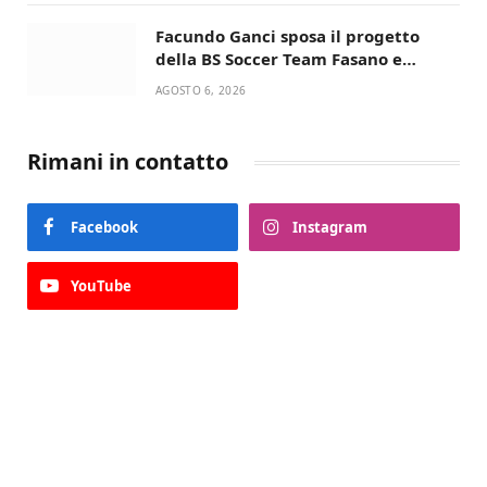
Facundo Ganci sposa il progetto
della BS Soccer Team Fasano e
ritorna in campo
AGOSTO 6, 2026
Rimani in contatto
Facebook
Instagram
YouTube