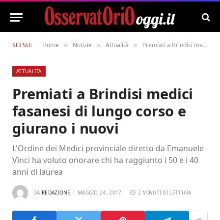
SEI SU:
Home
Notizie
Attualità
Premiati a Brindisi medici fasanesi di lungo corso e giurano i nuovi
»
»
»
ATTUALITÀ
Premiati a Brindisi medici
fasanesi di lungo corso e
giurano i nuovi
L'Ordine dei Medici provinciale diretto da Emanuele
Vinci ha voluto onorare chi ha raggiunto i 50 e i 40
anni di laurea
DA
REDAZIONE
MAGGIO 24, 2017
2 MINUTI DI LETTURA