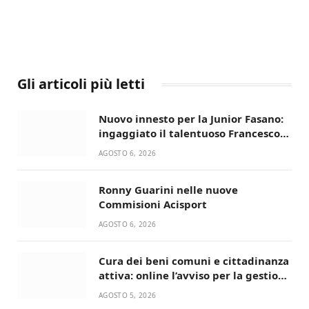
Gli articoli più letti
Nuovo innesto per la Junior Fasano:
ingaggiato il talentuoso Francesco
Lupo Timini
AGOSTO 6, 2026
Ronny Guarini nelle nuove
Commisioni Acisport
AGOSTO 6, 2026
Cura dei beni comuni e cittadinanza
attiva: online l’avviso per la gestione
condivisa della Villetta di Laureto
AGOSTO 5, 2026