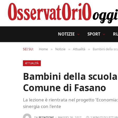
NOTIZIE
SPORT
R
SEI SU:
Home
Notizie
Attualità
Bambini della scu
»
»
»
ATTUALITÀ
Bambini della scuola 
Comune di Fasano
La lezione è rientrata nel progetto 'Economia
sinergia con l'ente
DA
REDAZIONE
MAGGIO 26, 2017
2 MINUTI DI LETTUR