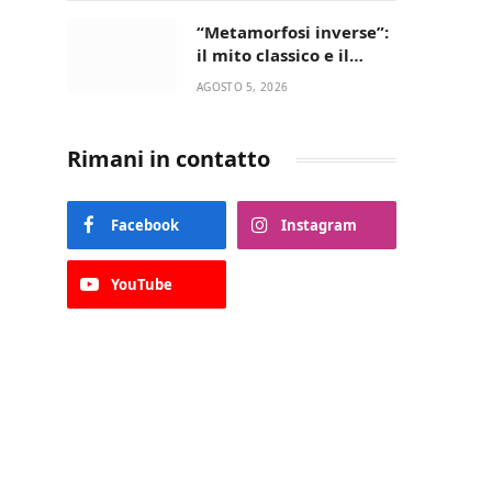
“Metamorfosi inverse”:
il mito classico e il
riscatto femminile
AGOSTO 5, 2026
incantano la Selva di
Fasano
Rimani in contatto
Facebook
Instagram
YouTube