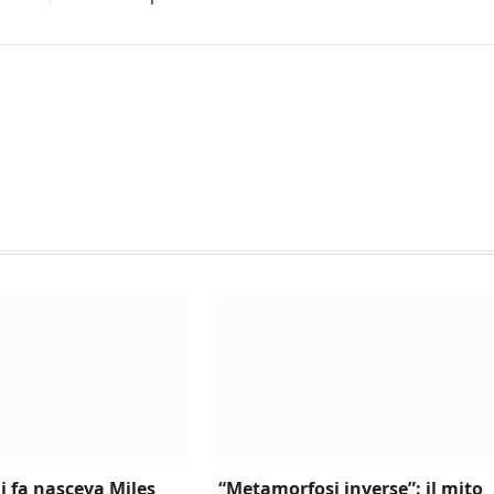
i fa nasceva Miles
“Metamorfosi inverse”: il mito