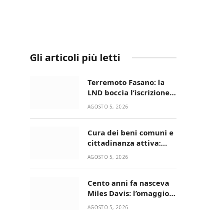
Gli articoli più letti
Terremoto Fasano: la
LND boccia l’iscrizione,
biancazzurri fuori dalla
AGOSTO 5, 2026
Serie D
Cura dei beni comuni e
cittadinanza attiva:
online l’avviso per la
AGOSTO 5, 2026
gestione condivisa
della Villetta di Laureto
Cento anni fa nasceva
Miles Davis: l’omaggio
di Bari in Jazz al
AGOSTO 5, 2026
Minareto