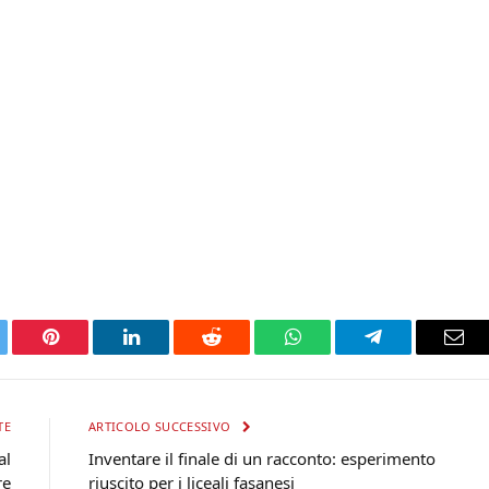
tter
Pinterest
LinkedIn
Reddit
WhatsApp
Telegram
Ema
TE
ARTICOLO SUCCESSIVO
al
Inventare il finale di un racconto: esperimento
re
riuscito per i liceali fasanesi