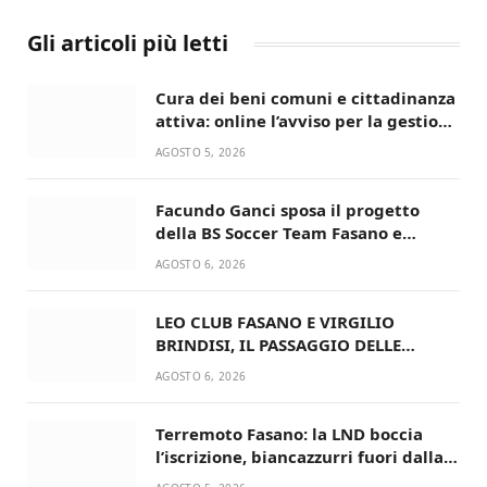
Gli articoli più letti
Cura dei beni comuni e cittadinanza
attiva: online l’avviso per la gestione
condivisa della Villetta di Laureto
AGOSTO 5, 2026
Facundo Ganci sposa il progetto
della BS Soccer Team Fasano e
ritorna in campo
AGOSTO 6, 2026
LEO CLUB FASANO E VIRGILIO
BRINDISI, IL PASSAGGIO DELLE
CONSEGNE RINNOVA UN’AMICIZIA
AGOSTO 6, 2026
STORICA
Terremoto Fasano: la LND boccia
l’iscrizione, biancazzurri fuori dalla
Serie D