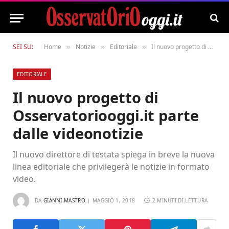
SEI SU:
Home
Notizie
Editoriale
Il nuovo progetto di Osservatoriooggi.it parte dalle videonotizie
»
»
»
EDITORIALE
Il nuovo progetto di
Osservatoriooggi.it parte
dalle videonotizie
Il nuovo direttore di testata spiega in breve la nuova
linea editoriale che privilegerà le notizie in formato
video.
DA
GIANNI MASTRO
MAGGIO 1, 2018
2 MINUTI DI LETTURA