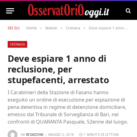
SEI SU:
Home
Notizie
Cronaca
Deve espiare 1 anno di reclusione, per stupefacenti, arrestato
»
»
»
CRONACA
Deve espiare 1 anno di
reclusione, per
stupefacenti, arrestato
I Carabinieri della Stazione di Fasano hanno
eseguito un ordine di esecuzione per espiazione di
pena detentiva in regime di detenzione domiciliare,
emesso dal Tribunale di Sorveglianza di Bari, nei
confronti di QUARANTA Pasquale, 52enne del luogo.
DA
REDAZIONE
MAGGIO 2, 2018
1 MINUTO DI LETTURA