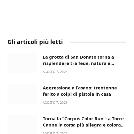
Gli articoli più letti
La grotta di San Donato torna a
risplendere tra fede, natura e
devozione
AGOSTO 7, 2026
Aggressione a Fasano: trentenne
ferito a colpi di pistola in casa
AGOSTO 7, 2026
Torna la “Corpus Color Run”: a Torre
Canne la corsa più allegra e colorata
dell’estate!
AGOSTO 7, 2026