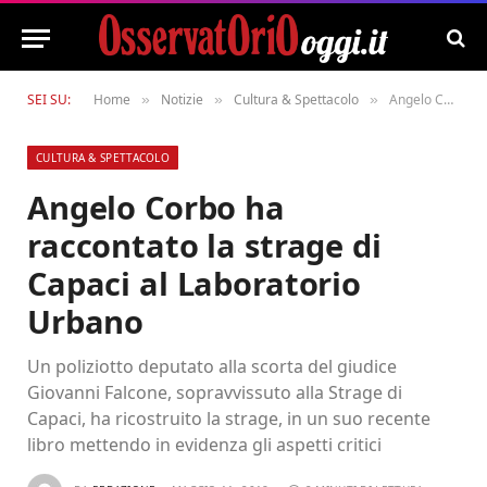
SEI SU:
Home
Notizie
Cultura & Spettacolo
Angelo Corbo ha raccontato la strage di Capaci al Laboratorio Urbano
»
»
»
CULTURA & SPETTACOLO
Angelo Corbo ha
raccontato la strage di
Capaci al Laboratorio
Urbano
Un poliziotto deputato alla scorta del giudice
Giovanni Falcone, sopravvissuto alla Strage di
Capaci, ha ricostruito la strage, in un suo recente
libro mettendo in evidenza gli aspetti critici