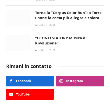
Torna la “Corpus Color Run”: a Torre
Canne la corsa più allegra e colorata
dell’estate!
AGOSTO 7, 2026
“I CONTESTATORI: Musica di
Rivoluzione”
AGOSTO 7, 2026
Rimani in contatto
Facebook
Instagram
YouTube