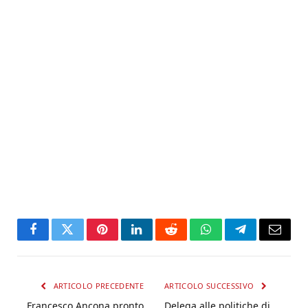
Facebook
Twitter
Pinterest
LinkedIn
Reddit
WhatsApp
Telegram
Email
ARTICOLO PRECEDENTE
ARTICOLO SUCCESSIVO
Francesco Ancona pronto
Delega alle politiche di