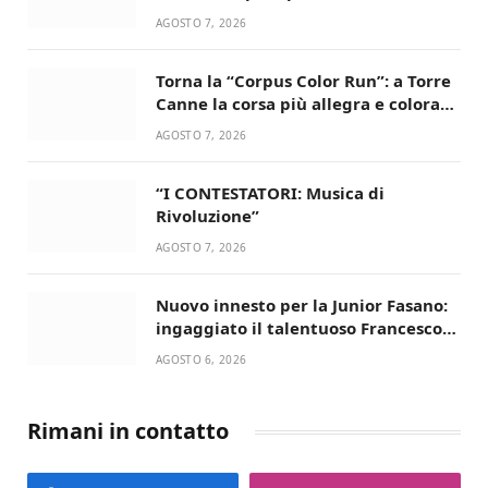
AGOSTO 7, 2026
Torna la “Corpus Color Run”: a Torre
Canne la corsa più allegra e colorata
dell’estate!
AGOSTO 7, 2026
“I CONTESTATORI: Musica di
Rivoluzione”
AGOSTO 7, 2026
Nuovo innesto per la Junior Fasano:
ingaggiato il talentuoso Francesco
Lupo Timini
AGOSTO 6, 2026
Rimani in contatto