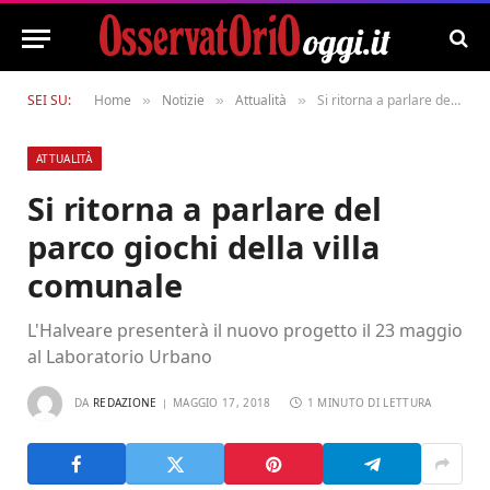
SEI SU:
Home
Notizie
Attualità
Si ritorna a parlare del parco giochi della villa comunale
»
»
»
ATTUALITÀ
Si ritorna a parlare del
parco giochi della villa
comunale
L'Halveare presenterà il nuovo progetto il 23 maggio
al Laboratorio Urbano
DA
REDAZIONE
MAGGIO 17, 2018
1 MINUTO DI LETTURA