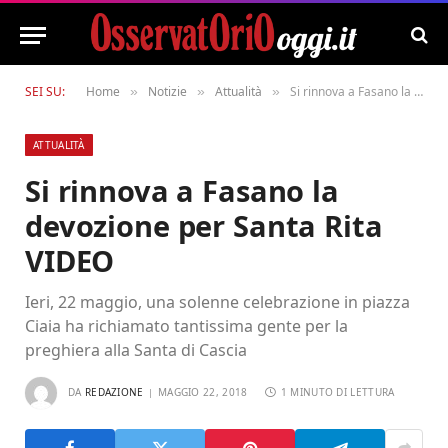
SEI SU:
Home
Notizie
Attualità
Si rinnova a Fasano la devozione per Santa Rita VIDEO
»
»
»
ATTUALITÀ
Si rinnova a Fasano la
devozione per Santa Rita
VIDEO
Ieri, 22 maggio, una solenne celebrazione in piazza
Ciaia ha richiamato tantissima gente per la
preghiera alla Santa di Cascia
DA
REDAZIONE
MAGGIO 22, 2018
1 MINUTO DI LETTURA