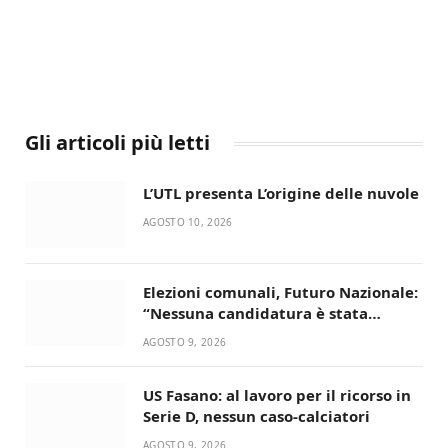
Gli articoli più letti
L’UTL presenta L’origine delle nuvole
AGOSTO 10, 2026
Elezioni comunali, Futuro Nazionale:
“Nessuna candidatura è stata
ancora decisa”
AGOSTO 9, 2026
US Fasano: al lavoro per il ricorso in
Serie D, nessun caso-calciatori
AGOSTO 9, 2026