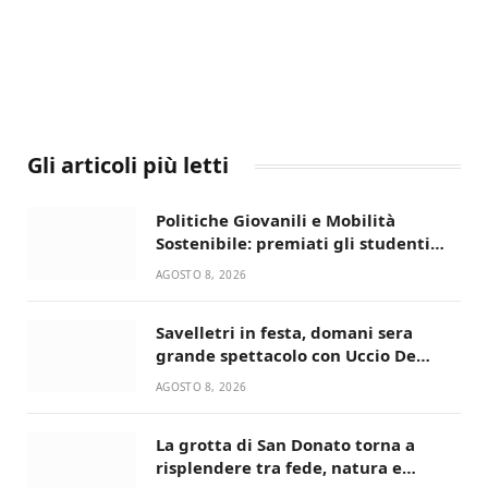
Gli articoli più letti
Politiche Giovanili e Mobilità
Sostenibile: premiati gli studenti
universitari del bando “La strada
AGOSTO 8, 2026
giusta”
Savelletri in festa, domani sera
grande spettacolo con Uccio De
Santis
AGOSTO 8, 2026
La grotta di San Donato torna a
risplendere tra fede, natura e