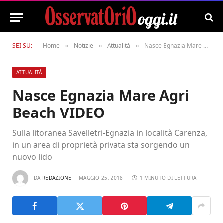
SEI SU:
Home
Notizie
Attualità
Nasce Egnazia Mare Agri Beach VIDEO
»
»
»
ATTUALITÀ
Nasce Egnazia Mare Agri
Beach VIDEO
Sulla litoranea Savelletri-Egnazia in località Carenza,
in un area di proprietà privata sta sorgendo un
nuovo lido
DA
REDAZIONE
MAGGIO 25, 2018
1 MINUTO DI LETTURA