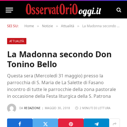
SEI SU:
Home
Notizie
Attualità
La Madonna secondo Don Tonino Bello
»
»
»
ATTUALITÀ
La Madonna secondo Don
Tonino Bello
Questa sera (Mercoledì 31 maggio) presso la
parrocchia di S. Maria de La Salette di Fasano
incontro di tutte le parrocchie della zona pastorale
in occasione della Festa liturgica della S. Patrona
DA
REDAZIONE
MAGGIO 30, 2018
2 MINUTI DI LETTURA