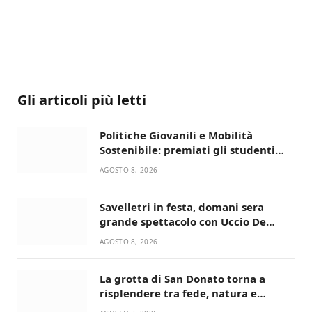
Gli articoli più letti
Politiche Giovanili e Mobilità
Sostenibile: premiati gli studenti
universitari del bando “La strada
AGOSTO 8, 2026
giusta”
Savelletri in festa, domani sera
grande spettacolo con Uccio De
Santis
AGOSTO 8, 2026
La grotta di San Donato torna a
risplendere tra fede, natura e
devozione