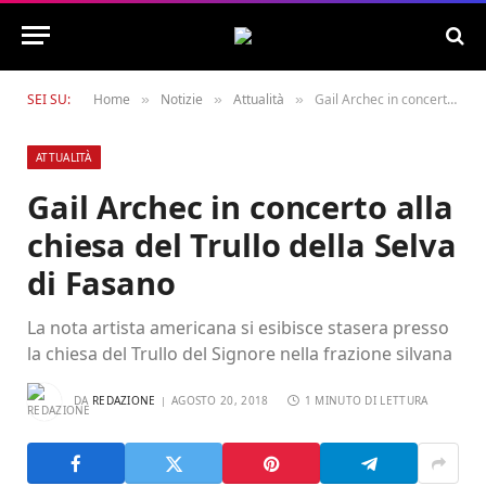
SEI SU:
Home
Notizie
Attualità
Gail Archec in concerto alla chiesa del Trullo della Selva di Fasano
»
»
»
ATTUALITÀ
Gail Archec in concerto alla
chiesa del Trullo della Selva
di Fasano
La nota artista americana si esibisce stasera presso
la chiesa del Trullo del Signore nella frazione silvana
DA
REDAZIONE
AGOSTO 20, 2018
1 MINUTO DI LETTURA