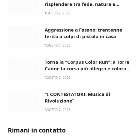
risplendere tra fede, natura e
devozione
AGOSTO 7, 2026
Aggressione a Fasano: trentenne
ferito a colpi di pistola in casa
AGOSTO 7, 2026
Torna la “Corpus Color Run”: a Torre
Canne la corsa più allegra e colorata
dell’estate!
AGOSTO 7, 2026
“I CONTESTATORI: Musica di
Rivoluzione”
AGOSTO 7, 2026
Rimani in contatto