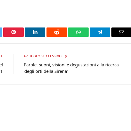
tter
Pinterest
LinkedIn
Reddit
WhatsApp
Telegram
Ema
TE
ARTICOLO SUCCESSIVO
el
Parole, suoni, visioni e degustazioni alla ricerca
61
‘degli orti della Sirena’