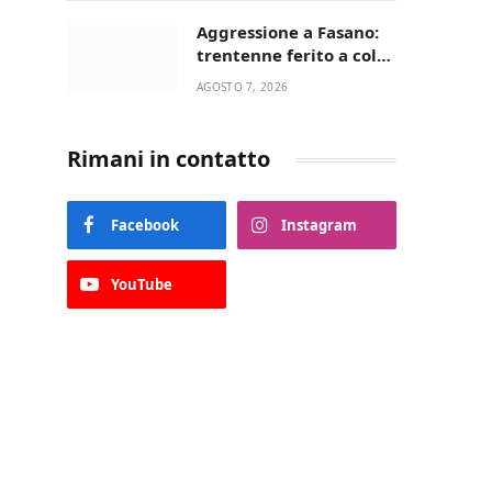
Aggressione a Fasano:
trentenne ferito a colpi
di pistola in casa
AGOSTO 7, 2026
Rimani in contatto
Facebook
Instagram
YouTube