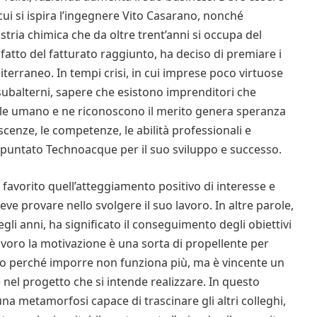
cui si ispira l’ingegnere Vito Casarano, nonché
ria chimica che da oltre trent’anni si occupa del
fatto del fatturato raggiunto, ha deciso di premiare i
terraneo. In tempi crisi, in cui imprese poco virtuose
subalterni, sapere che esistono imprenditori che
tale umano e ne riconoscono il merito genera speranza
cenze, le competenze, le abilità professionali e
ha puntato Technoacque per il suo sviluppo e successo.
favorito quell’atteggiamento positivo di interesse e
e provare nello svolgere il suo lavoro. In altre parole,
gli anni, ha significato il conseguimento degli obiettivi
avoro la motivazione è una sorta di propellente per
cco perché imporre non funziona più, ma è vincente un
nel progetto che si intende realizzare. In questo
na metamorfosi capace di trascinare gli altri colleghi,