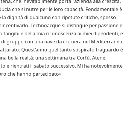
na, che inevitabilmente porta l’azienda alla crescita.
ducia che si nutre per le loro capacità. Fondamentale è
e la dignità di qualcuno con ripetute critiche, spesso
sincentivarlo. Technoacque si distingue per passione e
tangibile della mia riconoscenza ai miei dipendenti, e
di gruppo con una nave da crociera nel Mediterraneo,
fatturato. Quest’anno quel tanto sospirato traguardo è
una bella realtà: una settimana tra Corfù, Atene,
to e rientrati il sabato successivo. Mi ha notevolmente
loro che hanno partecipato».