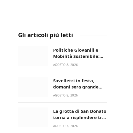
Gli articoli più letti
Politiche Giovanili e
Mobilità Sostenibile:
premiati gli studenti
AGOSTO 8, 2026
universitari del bando
“La strada giusta”
Savelletri in festa,
domani sera grande
spettacolo con Uccio De
AGOSTO 8, 2026
Santis
La grotta di San Donato
torna a risplendere tra
fede, natura e
AGOSTO 7, 2026
devozione