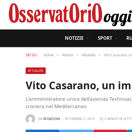
NOTIZIE
SPORT
R
SEI SU:
Home
Notizie
Attualità
Vito Casarano, un
»
»
»
ATTUALITÀ
Vito Casarano, un im
L’amministratore unico dell’azienda Technoac
crociera nel Mediterraneo
DA
REDAZIONE
SETTEMBRE 2, 2018
3 MINUTI DI LETT