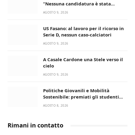
“Nessuna candidatura è stata
ancora decisa”
AGOSTO 9, 2026
US Fasano: al lavoro per il ricorso in
Serie D, nessun caso-calciatori
AGOSTO 9, 2026
A Casale Cardone una Stele verso il
cielo
AGOSTO 9, 2026
Politiche Giovanili e Mobilità
Sostenibile: premiati gli studenti
universitari del bando “La strada
AGOSTO 8, 2026
giusta”
Rimani in contatto