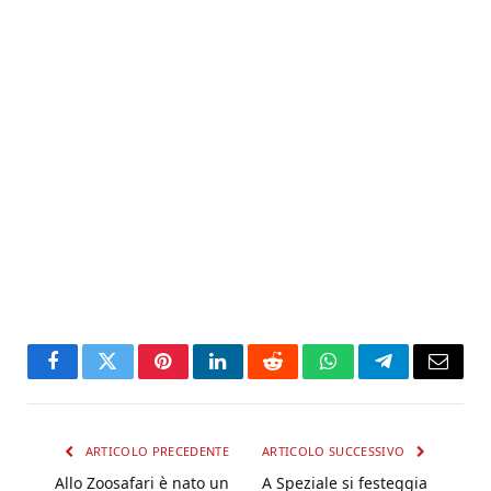
Facebook
Twitter
Pinterest
LinkedIn
Reddit
WhatsApp
Telegram
Email
ARTICOLO PRECEDENTE
ARTICOLO SUCCESSIVO
Allo Zoosafari è nato un
A Speziale si festeggia