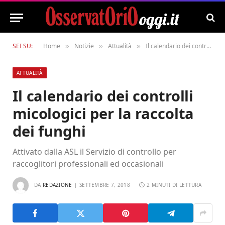
SEI SU:
Home
Notizie
Attualità
Il calendario dei controlli micologici per la raccolta dei funghi
»
»
»
ATTUALITÀ
Il calendario dei controlli
micologici per la raccolta
dei funghi
Attivato dalla ASL il Servizio di controllo per
raccoglitori professionali ed occasionali
DA
REDAZIONE
SETTEMBRE 7, 2018
2 MINUTI DI LETTURA