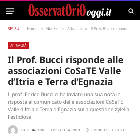
SEI SU:
Home
Notizie
Attualità
Il Prof. Bucci risponde alle associazioni CoSaTE Valle d’Itria e Terra d’Egnazia
»
»
»
ATTUALITÀ
Il Prof. Bucci risponde alle
associazioni CoSaTE Valle
d’Itria e Terra d’Egnazia
Il prof. Enrico Bucci ci ha inviato una sua nota in
risposta al comunicato delle associazioni CoSaTE
Valle d'Itria e Terra d'Egnazia sulla questione Xylella
Fastidiosa
DA
REDAZIONE
FEBBRAIO 14, 2019
2 MINUTI DI LETTURA