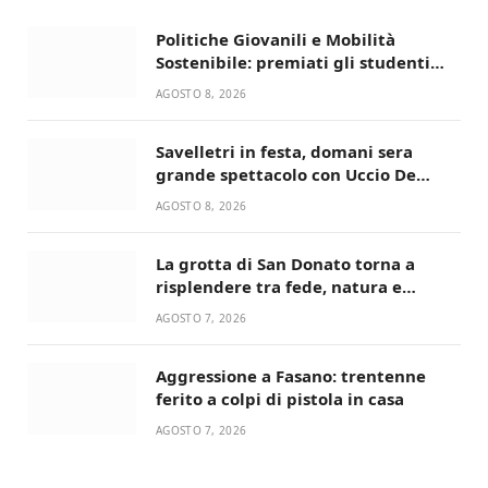
Politiche Giovanili e Mobilità
Sostenibile: premiati gli studenti
universitari del bando “La strada
AGOSTO 8, 2026
giusta”
Savelletri in festa, domani sera
grande spettacolo con Uccio De
Santis
AGOSTO 8, 2026
La grotta di San Donato torna a
risplendere tra fede, natura e
devozione
AGOSTO 7, 2026
Aggressione a Fasano: trentenne
ferito a colpi di pistola in casa
AGOSTO 7, 2026