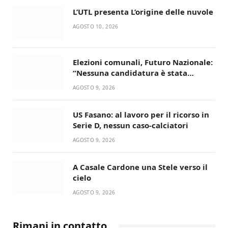
L’UTL presenta L’origine delle nuvole
AGOSTO 10, 2026
Elezioni comunali, Futuro Nazionale:
“Nessuna candidatura è stata
ancora decisa”
AGOSTO 9, 2026
US Fasano: al lavoro per il ricorso in
Serie D, nessun caso-calciatori
AGOSTO 9, 2026
A Casale Cardone una Stele verso il
cielo
AGOSTO 9, 2026
Rimani in contatto