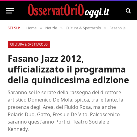
SEI SU:
Home
Notizie
Cultura & Spettacolo
Fasano Jazz 2012, ufficializzato il programma della quindicesima edizione
»
»
»
CULTURA & SPETTACOLO
Fasano Jazz 2012,
ufficializzato il programma
della quindicesima edizione
Saranno sei le serate della rassegna del direttore
artistico Domenico De Mola: spicca, tra le tante, la
presenza degli Area, dei Fluido Rosa, ma anche
Polaris Duo, Gatto, Fresu e De Vito. Palcoscenico
saranno quest'anno Portici, Teatro Sociale e
Kennedy.