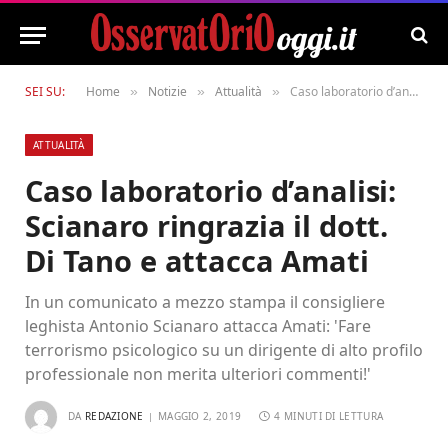
SEI SU:
Home
Notizie
Attualità
Caso laboratorio d’analisi: Scianaro ringrazia il dott. Di Tano e attacca Amati
»
»
»
ATTUALITÀ
Caso laboratorio d’analisi:
Scianaro ringrazia il dott.
Di Tano e attacca Amati
In un comunicato a mezzo stampa il consigliere
leghista Antonio Scianaro attacca Amati: 'Fare
terrorismo psicologico su un dirigente di alto profilo
professionale non merita ulteriori commenti!'
DA
REDAZIONE
MAGGIO 2, 2019
4 MINUTI DI LETTURA