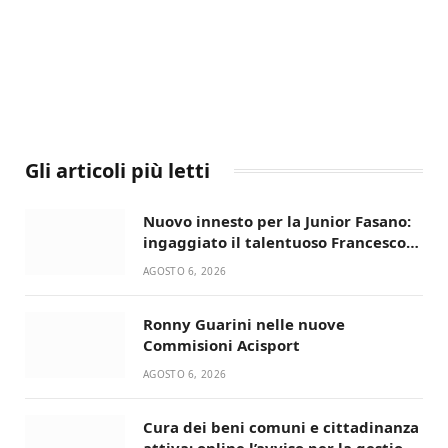
Gli articoli più letti
Nuovo innesto per la Junior Fasano:
ingaggiato il talentuoso Francesco
Lupo Timini
AGOSTO 6, 2026
Ronny Guarini nelle nuove
Commisioni Acisport
AGOSTO 6, 2026
Cura dei beni comuni e cittadinanza
attiva: online l’avviso per la gestione