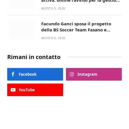
condivisa della Villetta di Laureto
AGOSTO 5, 2026
Facundo Ganci sposa il progetto
della BS Soccer Team Fasano e
ritorna in campo
AGOSTO 6, 2026
Rimani in contatto
Facebook
Instagram
YouTube