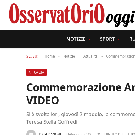
NOTIZIE
SPORT
R
SEI SU:
Home
Notizie
Attualità
Commemorazione 
»
»
»
ATTUALITÀ
Commemorazione Anna
VIDEO
Si è svolta ieri, giovedì 2 maggio, la commem
Teresa Stella Goffredi
DA
REDAZIONE
MAGGIO 3, 2019
1 MINUTO DI LETTUR