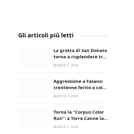
Gli articoli più letti
La grotta di San Donato
torna a risplendere tra
fede, natura e
AGOSTO 7, 2026
devozione
Aggressione a Fasano:
trentenne ferito a colpi
di pistola in casa
AGOSTO 7, 2026
Torna la “Corpus Color
Run”: a Torre Canne la
corsa più allegra e
AGOSTO 7, 2026
colorata dell’estate!