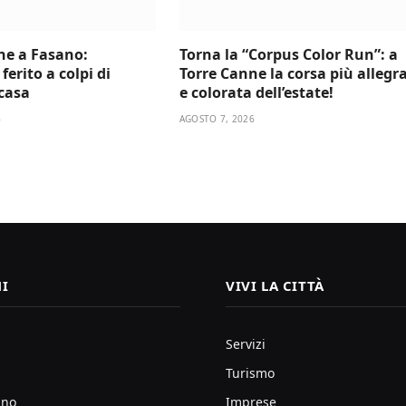
ne a Fasano:
Torna la “Corpus Color Run”: a
ferito a colpi di
Torre Canne la corsa più allegr
 casa
e colorata dell’estate!
6
AGOSTO 7, 2026
I
VIVI LA CITTÀ
Servizi
Turismo
ano
Imprese