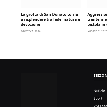
La grotta di San Donato torna
Aggressio
a risplendere tra fede, natura e
trentenne 
devozione
pistola in
AGOSTO 7, 2026
AGOSTO 7, 202
SEZION
Notizie
Sport
Vivi Fas