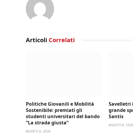
Articoli
Correlati
Politiche Giovanili e Mobilità
Savelletri
Sostenibile: premiati gli
grande sp
studenti universitari del bando
Santis
“La strada giusta”
AGOSTO 8, 202
AGOSTO 8, 2026