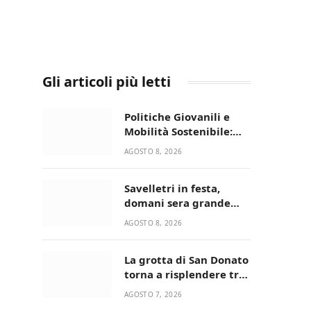
Gli articoli più letti
Politiche Giovanili e
Mobilità Sostenibile:
premiati gli studenti
AGOSTO 8, 2026
universitari del bando
“La strada giusta”
Savelletri in festa,
domani sera grande
spettacolo con Uccio De
AGOSTO 8, 2026
Santis
La grotta di San Donato
torna a risplendere tra
fede, natura e
AGOSTO 7, 2026
devozione