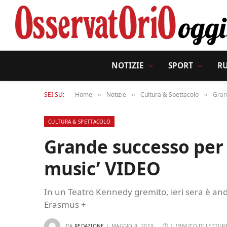
NOTIZIE
SPORT
R
SEI SU:
Home
Notizie
Cultura & Spettacolo
Gran
»
»
»
CULTURA & SPETTACOLO
Grande successo per 
music’ VIDEO
In un Teatro Kennedy gremito, ieri sera è and
Erasmus +
DA
REDAZIONE
MAGGIO 9, 2019
1 MINUTO DI LETTUR