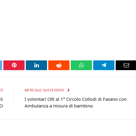
tter
Pinterest
LinkedIn
Reddit
WhatsApp
Telegram
Ema
TE
ARTICOLO SUCCESSIVO
li
I volontari CRI al 1° Circolo Collodi di Fasano con
EO
Ambulanza a misura di bambino