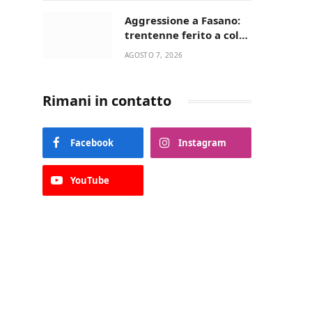
Aggressione a Fasano:
trentenne ferito a colpi
di pistola in casa
AGOSTO 7, 2026
Rimani in contatto
Facebook
Instagram
YouTube