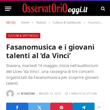
SEI SU:
Home
Notizie
Cultura & Spettacolo
Fasanomusica e i giovani talenti al ‘da Vinci’
»
»
»
CULTURA & SPETTACOLO
Fasanomusica e i giovani
talenti al ‘da Vinci’
Stasera, martedì 14 maggio, inizia nell'auditorium
del Liceo 'da Vinci', una rassegna di tre concerti
organizzati da Fasanomusica per scoprire giovani
talenti
DA
REDAZIONE
MAGGIO 13, 2019
1 MINUTO DI LETTURA