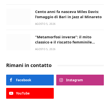
Cento anni fa nasceva Miles Davis:
l’omaggio di Bari in Jazz al Minareto
AGOSTO 5, 2026
“Metamorfosi inverse”: il mito
classico e il riscatto femminile
incantano la Selva di Fasano
AGOSTO 5, 2026
Rimani in contatto
Facebook
Instagram
YouTube