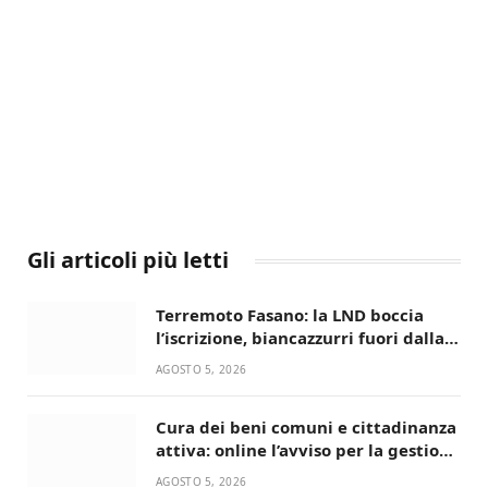
Gli articoli più letti
Terremoto Fasano: la LND boccia
l’iscrizione, biancazzurri fuori dalla
Serie D
AGOSTO 5, 2026
Cura dei beni comuni e cittadinanza
attiva: online l’avviso per la gestione
condivisa della Villetta di Laureto
AGOSTO 5, 2026