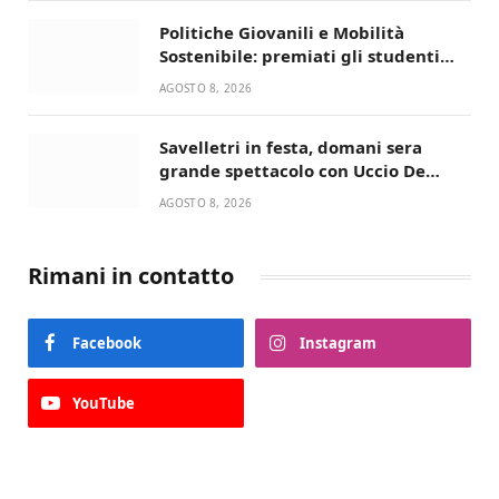
Politiche Giovanili e Mobilità
Sostenibile: premiati gli studenti
universitari del bando “La strada
AGOSTO 8, 2026
giusta”
Savelletri in festa, domani sera
grande spettacolo con Uccio De
Santis
AGOSTO 8, 2026
Rimani in contatto
Facebook
Instagram
YouTube