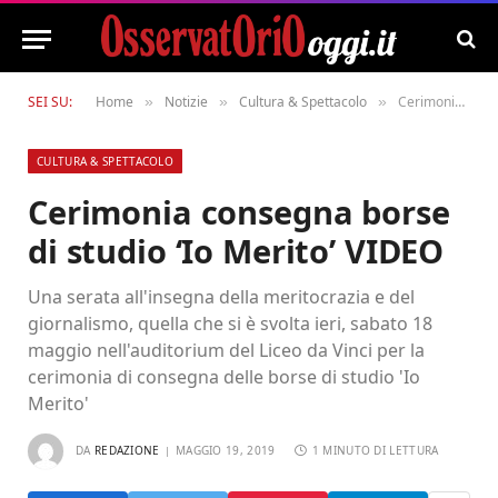
SEI SU:
Home
Notizie
Cultura & Spettacolo
Cerimonia consegna borse di studio ‘Io Merito’ VIDEO
»
»
»
CULTURA & SPETTACOLO
Cerimonia consegna borse
di studio ‘Io Merito’ VIDEO
Una serata all'insegna della meritocrazia e del
giornalismo, quella che si è svolta ieri, sabato 18
maggio nell'auditorium del Liceo da Vinci per la
cerimonia di consegna delle borse di studio 'Io
Merito'
DA
REDAZIONE
MAGGIO 19, 2019
1 MINUTO DI LETTURA