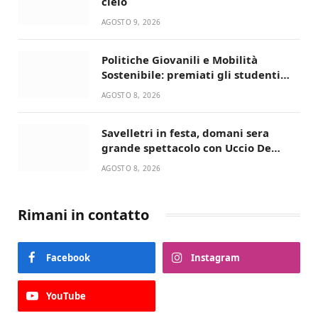
cielo
AGOSTO 9, 2026
Politiche Giovanili e Mobilità
Sostenibile: premiati gli studenti
universitari del bando “La strada
AGOSTO 8, 2026
giusta”
Savelletri in festa, domani sera
grande spettacolo con Uccio De
Santis
AGOSTO 8, 2026
Rimani in contatto
Facebook
Instagram
YouTube