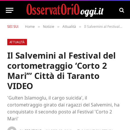
SEI SU:
Home
Notizie
Attualità
Il Salvemini al Festival del cortometraggio ‘Corto 2 Mari’” Città di Taranto VIDEO
»
»
»
ATTUALITÀ
Il Salvemini al Festival del
cortometraggio ‘Corto 2
Mari’” Città di Taranto
VIDEO
'Gulten Islamoglu, il cargo suicida', il
cortometraggio girato dai ragazzi del Salvemini, ha
conquistato il secondo posto al Festival 'Corto 2
Mari'