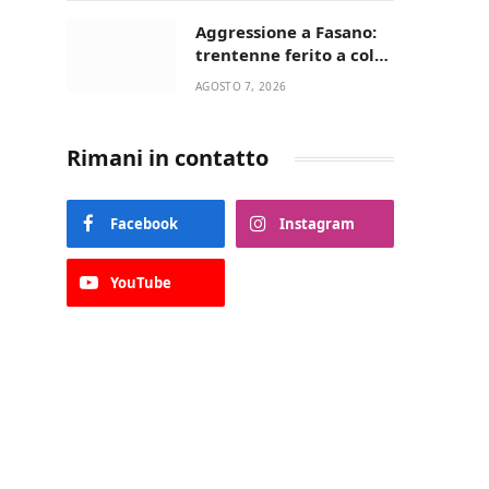
Aggressione a Fasano:
trentenne ferito a colpi
di pistola in casa
AGOSTO 7, 2026
Rimani in contatto
Facebook
Instagram
YouTube