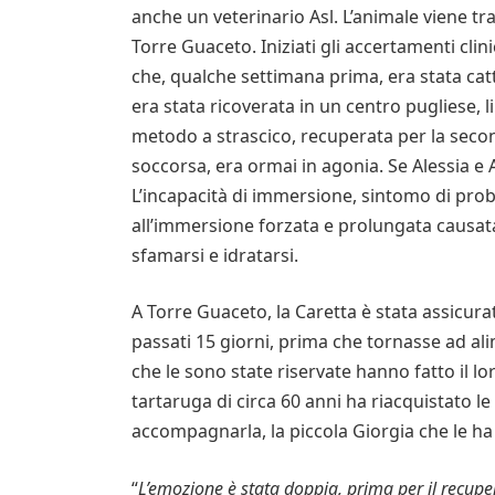
anche un veterinario Asl. L’animale viene tr
Torre Guaceto. Iniziati gli accertamenti clin
che, qualche settimana prima, era stata cat
era stata ricoverata in un centro pugliese,
metodo a strascico, recuperata per la second
soccorsa, era ormai in agonia. Se Alessia e 
L’incapacità di immersione, sintomo di pro
all’immersione forzata e prolungata causata
sfamarsi e idratarsi.
A Torre Guaceto, la Caretta è stata assicura
passati 15 giorni, prima che tornasse ad ali
che le sono state riservate hanno fatto il lo
tartaruga di circa 60 anni ha riacquistato le
accompagnarla, la piccola Giorgia che le ha
“
L’emozione è stata doppia, prima per il recuper