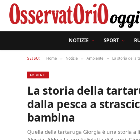
NOTIZIE
SPORT
R
SEI SU:
Home
Notizie
Ambiente
La storia della 
»
»
»
AMBIENTE
La storia della tarta
dalla pesca a strasci
bambina
Quella della tartaruga Giorgia è una storia a l
Alessia, Aldo e la loro figlioletta di 8 anni, Gi