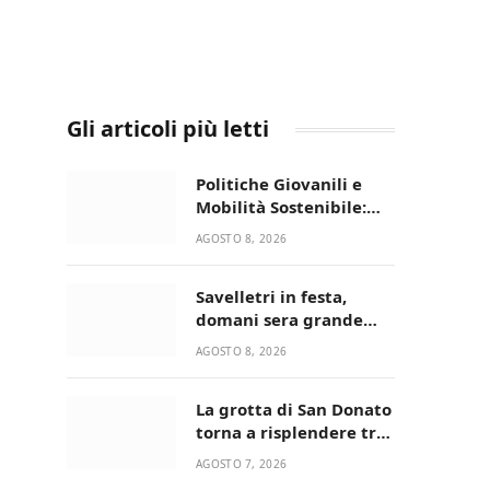
Gli articoli più letti
Politiche Giovanili e
Mobilità Sostenibile:
premiati gli studenti
AGOSTO 8, 2026
universitari del bando
“La strada giusta”
Savelletri in festa,
domani sera grande
spettacolo con Uccio De
AGOSTO 8, 2026
Santis
La grotta di San Donato
torna a risplendere tra
fede, natura e
AGOSTO 7, 2026
devozione