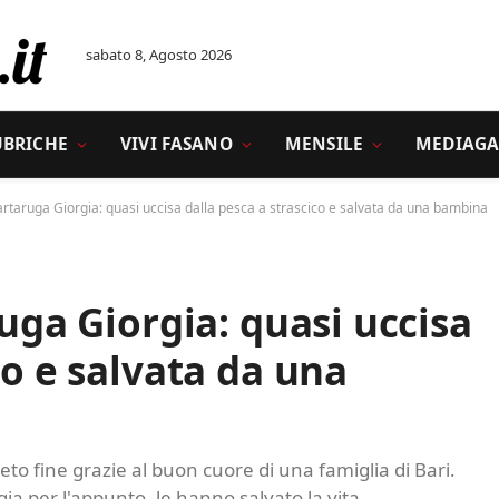
sabato 8, Agosto 2026
UBRICHE
VIVI FASANO
MENSILE
MEDIAGA
tartaruga Giorgia: quasi uccisa dalla pesca a strascico e salvata da una bambina
ruga Giorgia: quasi uccisa
co e salvata da una
ieto fine grazie al buon cuore di una famiglia di Bari.
orgia per l'appunto, le hanno salvato la vita