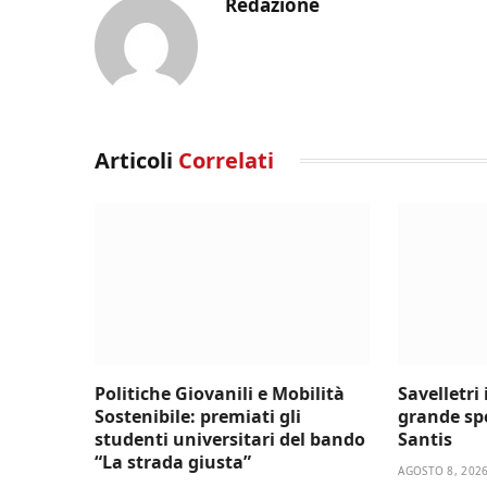
Redazione
Articoli
Correlati
Politiche Giovanili e Mobilità
Savelletri
Sostenibile: premiati gli
grande sp
studenti universitari del bando
Santis
“La strada giusta”
AGOSTO 8, 202