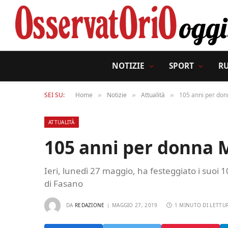
NOTIZIE
SPORT
R
SEI SU:
Home
Notizie
Attualità
105 anni per don
»
»
»
ATTUALITÀ
105 anni per donna M
Ieri, lunedì 27 maggio, ha festeggiato i suoi 
di Fasano
DA
REDAZIONE
MAGGIO 27, 2019
1 MINUTO DI LETTU