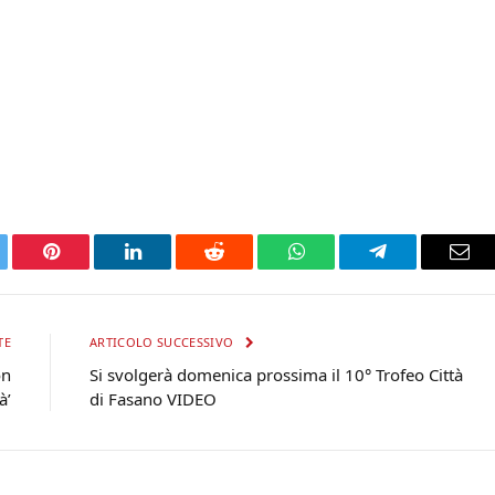
tter
Pinterest
LinkedIn
Reddit
WhatsApp
Telegram
Ema
TE
ARTICOLO SUCCESSIVO
on
Si svolgerà domenica prossima il 10° Trofeo Città
à’
di Fasano VIDEO