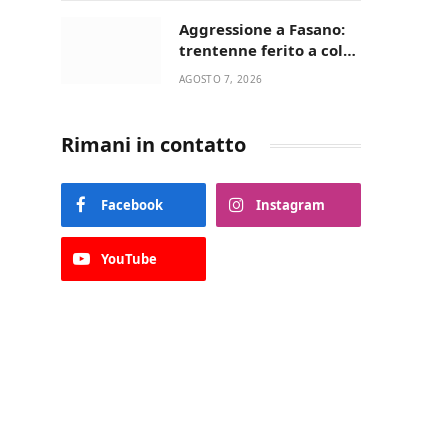
Aggressione a Fasano:
trentenne ferito a colpi
di pistola in casa
AGOSTO 7, 2026
Rimani in contatto
Facebook
Instagram
YouTube