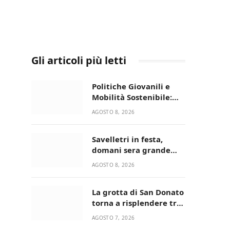
Gli articoli più letti
Politiche Giovanili e
Mobilità Sostenibile:
premiati gli studenti
AGOSTO 8, 2026
universitari del bando
“La strada giusta”
Savelletri in festa,
domani sera grande
spettacolo con Uccio De
AGOSTO 8, 2026
Santis
La grotta di San Donato
torna a risplendere tra
fede, natura e
AGOSTO 7, 2026
devozione