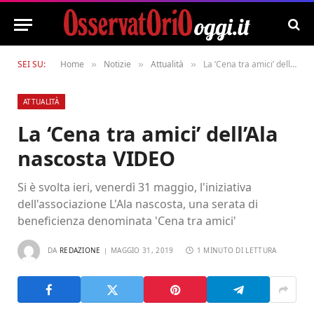
SEI SU:
Home
Notizie
Attualità
La ‘Cena tra amici’ dell’Ala nascosta VIDEO
»
»
»
ATTUALITÀ
La ‘Cena tra amici’ dell’Ala
nascosta VIDEO
Si è svolta ieri, venerdì 31 maggio, l'iniziativa
dell'associazione L'Ala nascosta, una serata di
beneficienza denominata 'Cena tra amici'
DA
REDAZIONE
MAGGIO 31, 2019
1 MINUTO DI LETTURA