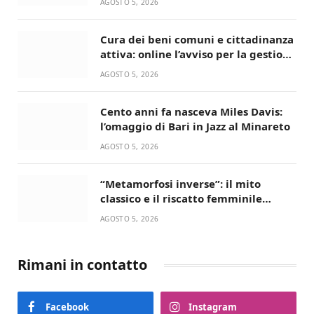
AGOSTO 5, 2026
Cura dei beni comuni e cittadinanza
attiva: online l’avviso per la gestione
condivisa della Villetta di Laureto
AGOSTO 5, 2026
Cento anni fa nasceva Miles Davis:
l’omaggio di Bari in Jazz al Minareto
AGOSTO 5, 2026
“Metamorfosi inverse”: il mito
classico e il riscatto femminile
incantano la Selva di Fasano
AGOSTO 5, 2026
Rimani in contatto
Facebook
Instagram