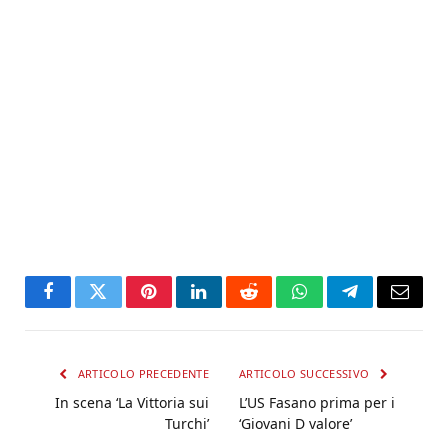
Facebook
Twitter
Pinterest
LinkedIn
Reddit
WhatsApp
Telegram
Email
ARTICOLO PRECEDENTE
ARTICOLO SUCCESSIVO
In scena ‘La Vittoria sui
L’US Fasano prima per i
Turchi’
‘Giovani D valore’