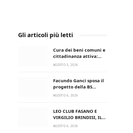
Gli articoli più letti
Cura dei beni comuni e
cittadinanza attiva:
online l’avviso per la
AGOSTO 5, 2026
gestione condivisa
della Villetta di Laureto
Facundo Ganci sposa il
progetto della BS
Soccer Team Fasano e
AGOSTO 6, 2026
ritorna in campo
LEO CLUB FASANO E
VIRGILIO BRINDISI, IL
PASSAGGIO DELLE
AGOSTO 6, 2026
CONSEGNE RINNOVA