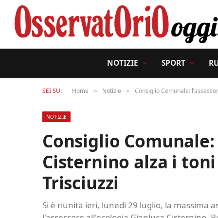
NOTIZIE
SPORT
R
SEI SU:
Home
Notizie
Consiglio Comunale: l’assessore 
»
»
NOTIZIE
Consiglio Comunale: l
Cisternino alza i toni
Trisciuzzi
Si è riunita ieri, lunedì 29 luglio, la massima 
l'assessore all'ecologia Gianluca Cisternino. Be