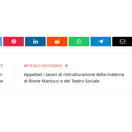
tter
Pinterest
LinkedIn
Reddit
WhatsApp
Telegram
Ema
TE
ARTICOLO SUCCESSIVO
i-
Appaltati i lavori di ristrutturazione della materna
ne
di Rione Martucci e del Teatro Sociale