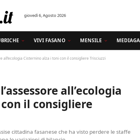
giovedì 6, Agosto 2026
UBRICHE
VIVI FASANO
MENSILE
MEDIAGA
all’ecologia Cisternino alza i toni con il consigliere Trisciuzzi
’assessore all’ecologia
 con il consigliere
assise cittadina fasanese che ha visto perdere le staffe
ne le variazioni di bilancio.