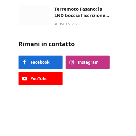
UN’AMICIZIA STORICA
Terremoto Fasano: la
LND boccia l’iscrizione,
biancazzurri fuori dalla
AGOSTO 5, 2026
Serie D
Rimani in contatto
Facebook
Instagram
YouTube